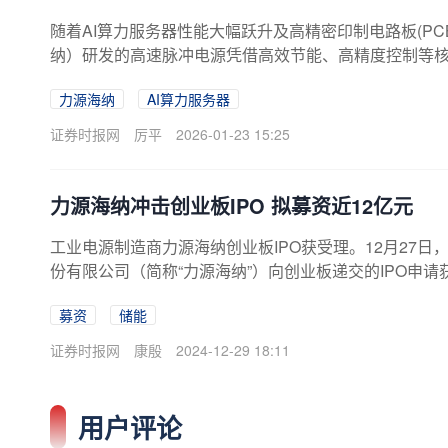
随着AI算力服务器性能大幅跃升及高精密印制电路板(P
纳）研发的高速脉冲电源凭借高效节能、高精度控制等核
要供应商。作为国家专精特新“重点小巨人”企业、国家
力源海纳
AI算力服务器
源海纳在近二十年的发展历程中，积淀了丰富的核心技术
赋能高端制造与新质生产力。自成立以来，力源海纳始
证券时报网
厉平
2026-01-23 15:25
力源海纳冲击创业板IPO 拟募资近12亿元
工业电源制造商力源海纳创业板IPO获受理。12月27
份有限公司（简称“力源海纳”）向创业板递交的IPO申请获
示，力源海纳主营业务为工业电源产品的研发、生产与
募资
储能
脉冲电源和其他电源。公司产品主要应用于锂电及高精度
金属及稀土冶炼、高端表面处理、环保及水处理等行业。
证券时报网
康殷
2024-12-29 18:11
伏、电解制氢、海浪发电等新能源领域的布局，加强了
用户评论