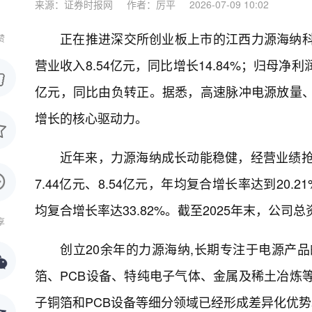
来源：证券时报网
作者：厉平
2026-07-09 10:02
正在推进深交所创业板上市的江西力源海纳科
赞
营业收入8.54亿元，同比增长14.84%；归母净利润
亿元，同比由负转正。据悉，高速脉冲电源放量、
增长的核心驱动力。
近年来，力源海纳成长动能稳健，经营业绩抢眼。
7.44亿元、8.54亿元，年均复合增长率达到20.2
均复合增长率达33.82%。截至2025年末，公司总资
享
创立20余年的力源海纳,长期专注于电源产
箔、PCB设备、特纯电子气体、金属及稀土冶炼
子铜箔和PCB设备等细分领域已经形成差异化优势