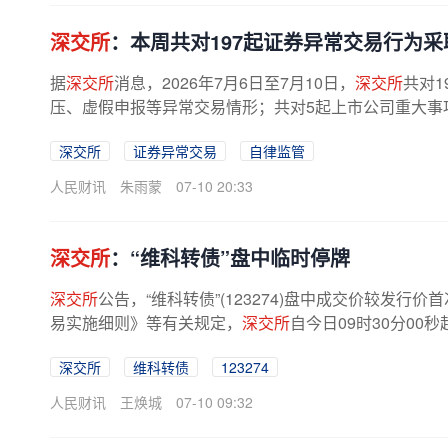
深交所
：本周共对197起证券异常交易行为
据
深交所
消息，2026年7月6日至7月10日，
深交所
共对
压、虚假申报等异常交易情形；共对5起上市公司重大事
深交所
证券异常交易
自律监管
人民财讯
朱雨蒙
07-10 20:33
深交所
：“维科转债”盘中临时停牌
深交所
公告，“维科转债”(123274)盘中成交价较发
易实施细则》等有关规定，
深交所
自今日09时30分00秒
深交所
维科转债
123274
人民财讯
王焕城
07-10 09:32