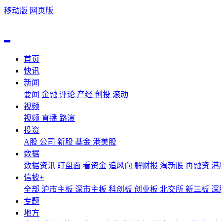
移动版
网页版
首页
快讯
新闻
要闻
金融
评论
产经
创投
滚动
视频
视频
直播
路演
投资
A股
公司
新股
基金
港美股
数据
数据资讯
盯盘面
看资金
追风向
解财报
淘新股
再融资
港
信披+
全部
沪市主板
深市主板
科创板
创业板
北交所
新三板
深
专题
地方