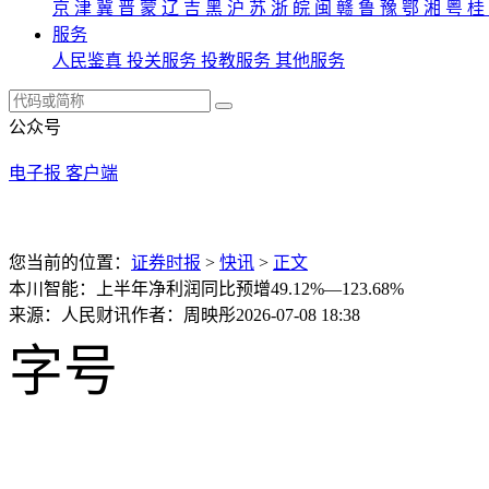
京
津
冀
晋
蒙
辽
吉
黑
沪
苏
浙
皖
闽
赣
鲁
豫
鄂
湘
粤
桂
服务
人民鉴真
投关服务
投教服务
其他服务
公众号
电子报
客户端
您当前的位置：
证券时报
>
快讯
>
正文
本川智能：上半年净利润同比预增49.12%—123.68%
来源：人民财讯
作者：周映彤
2026-07-08 18:38
字号