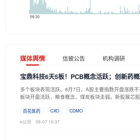
媒体舆情
信披公告
机构调研
宝鼎科技6天5板！PCB概念活跃；创新药
多个板块表现活跃。8月7日，A股主要指数开盘涨跌
板块开盘活跃，粮食概念、煤炭板块走弱。新股展芯股份上
百花医药
CXO
CDMO
e公司
08-07 10:37