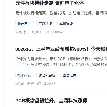
​元件板块持续走高 景旺电子涨停
元件板块持续走高，截至发稿，景旺电子涨停，宝鼎科
景旺电子
宝鼎科技
本川智能
人民财讯
周映彤
08-06 09:47
002636，上半年业绩预增超900%！今天
全球算力需求激增，带动PCB（印制电路板）上游核
上半年业绩大幅预增。7月13日晚，金安国纪(002636)披
技术研发
建滔积层板
国信证券
e公司
严翠
07-13 22:46
PCB概念盘初拉升，宝鼎科技涨停