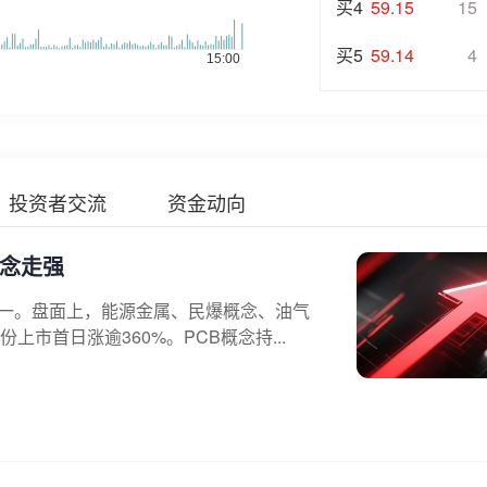
买4
59.15
15
买5
59.14
4
投资者交流
资金动向
概念走强
不一。盘面上，能源金属、民爆概念、油气
市首日涨逾360%。PCB概念持...