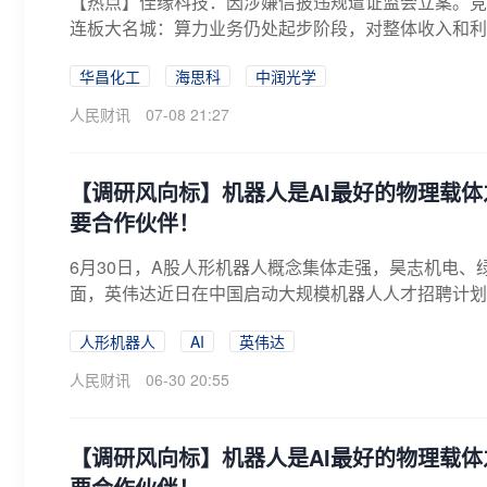
【热点】佳缘科技：因涉嫌信披违规遭证监会立案。竞
连板大名城：算力业务仍处起步阶段，对整体收入和利润
华昌化工
海思科
中润光学
人民财讯
07-08 21:27
【调研风向标】机器人是AI最好的物理载
要合作伙伴！
6月30日，A股人形机器人概念集体走强，昊志机电、
面，英伟达近日在中国启动大规模机器人人才招聘计划，
人形机器人
AI
英伟达
人民财讯
06-30 20:55
【调研风向标】机器人是AI最好的物理载