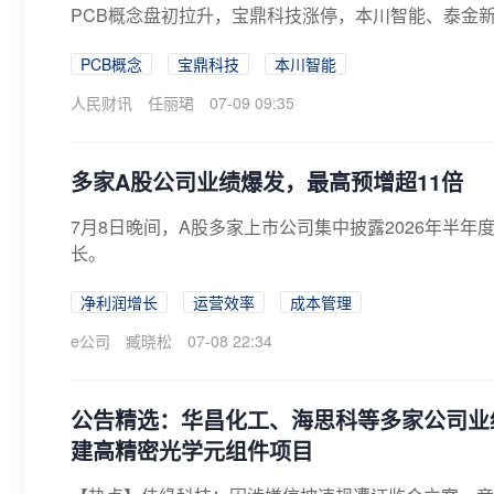
PCB概念盘初拉升，宝鼎科技涨停，本川智能、泰金
PCB概念
宝鼎科技
本川智能
人民财讯
任丽珺
07-09 09:35
多家A股公司业绩爆发，最高预增超11倍
7月8日晚间，A股多家上市公司集中披露2026年半
长。
净利润增长
运营效率
成本管理
e公司
臧晓松
07-08 22:34
公告精选：华昌化工、海思科等多家公司业
建高精密光学元组件项目