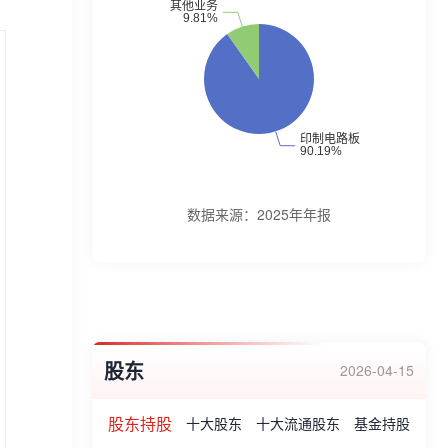
与销售。公司主要业务有背板、高速多层
板、高频微波板、多功能金属基板、埋阻
板、空气腔板、高频微波板、厚铜板、金属
基板、软硬结合板、软板、FDC板、功率芯
片嵌入、HDI板、大功率厚铜板、金属基
板、嵌入式金属基板、高多层板、厚铜板、
软硬结合板、大功率厚铜板、绝缘耐压板、
数据来源：
2025年年报
高频板、线圈板、超高层数板(技术上已实现
32层)、厚铜板、高频高速板、HDI板、功率
芯片嵌入、高精度多层板、HDI板、特种材
料板等。企业荣誉:高新技术产品认定证书、
股东
2016年度工业企业二十强、南京市厂务公开
2026-04-15
民主管理先进单位、“优秀供应商”、“最佳合
股东持股
十大股东
十大流通股东
基金持股
作伙伴”等。