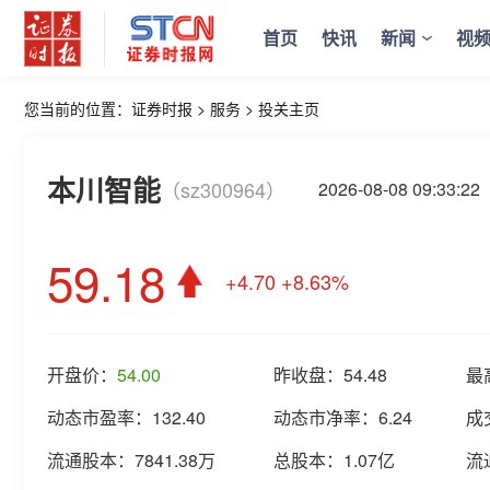
首页
快讯
新闻
视
您当前的位置：
证券时报
>
服务
>
投关主页
本川智能
（sz300964）
2026-08-08 09:33
59.18
+4.70
+8.63%
开盘价：
54.00
昨收盘：
54.48
最
动态市盈率：
132.40
动态市净率：
6.24
成
流通股本：
7841.38万
总股本：
1.07亿
流