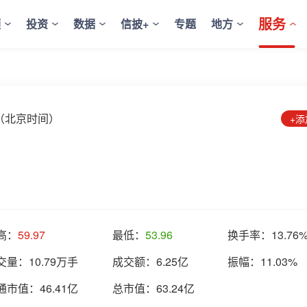
服务
频
投资
数据
信披+
专题
地方
:22（北京时间）
+
高：
59.97
最低：
53.96
换手率：
13.76
交量：
10.79万手
成交额：
6.25亿
振幅：
11.03%
通市值：
46.41亿
总市值：
63.24亿