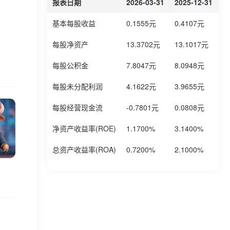
报表日期
2026-03-31
2025-12-31
2
基本每股收益
0.1555元
0.4107元
0
每股净资产
13.3702元
13.1017元
1
每股公积金
7.8047元
8.0948元
8
每股未分配利润
4.1622元
3.9655元
4
每股经营现金流
-0.7801元
0.0808元
-
净资产收益率(ROE)
1.1700%
3.1400%
3
总资产收益率(ROA)
0.7200%
2.1000%
2