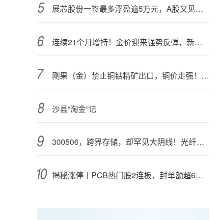
展芯股份一签最多浮盈逾5万元，A股又见肉签
连续21个月增持！金价迎来强势反弹，新一轮上行窗口开启？
刚果（金）禁止铜钴精矿出口，铜价走强！多家公司最新回应
沙县“淘金”记
300506，跨界存储，却罕见大阴线！光纤需求激增，稀土细分原料，火了
揭秘涨停丨PCB热门股2连板，封单额超6亿元