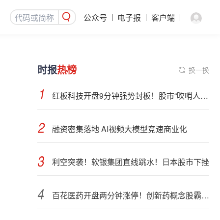
公众号
电子报
客户端
时报
热榜
换一换
红板科技开盘9分钟强势封板！股市“吹哨人”突然改口！市场风向变了？
融资密集落地 AI视频大模型竞速商业化
利空突袭！软银集团直线跳水！日本股市下挫
百花医药开盘两分钟涨停！创新药概念股霸屏，业绩预喜股来了