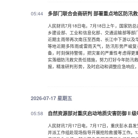
05:44
多部门联合会商研判 部署重点地区防汛
人民财讯7月18日电，7月18日上午，国家
乡建设部、工业和信息化部、交通运输部等部
近期主雨带再次南压至西南、长江中下游以及
等地近期多阵雨或雷雨天气，防汛形势严峻复
备，时刻保持警惕，把灾害的严重性考虑得更
实落细防汛救灾责任措施，努力打好今年防汛救
报，精准研判形势，及时启动和调整应急响应，
问题，一旦发现异常情况和险情征兆，果断转
等超警超保河流洪水防御，加强防洪工程科学
和历史险工险段等重点部位的巡查，提前预置
垮坝决口。要突出防御重点，紧盯山洪沟口、狭
2026-07-17 星期五
流、病险水库、城乡内涝等薄弱环节防范应对
容，全力确保人民群众生命安全。要用心用情
05:58
自然资源部对重庆启动地质灾害防御Ⅱ级
群众基本生活。（央视新闻）
人民财讯7月17日电，7月17日，重庆彭水县
并派工作组赴现场指导开展抢险救援等工作。1