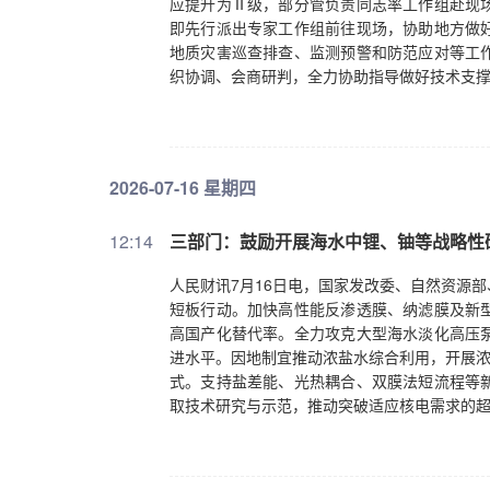
应提升为Ⅱ级，部分管负责同志率工作组赴现
即先行派出专家工作组前往现场，协助地方做
地质灾害巡查排查、监测预警和防范应对等工
织协调、会商研判，全力协助指导做好技术支
2026-07-16 星期四
12:14
三部门：鼓励开展海水中锂、铀等战略性
人民财讯7月16日电，国家发改委、自然资源
短板行动。加快高性能反渗透膜、纳滤膜及新
高国产化替代率。全力攻克大型海水淡化高压
进水平。因地制宜推动浓盐水综合利用，开展浓
式。支持盐差能、光热耦合、双膜法短流程等
取技术研究与示范，推动突破适应核电需求的