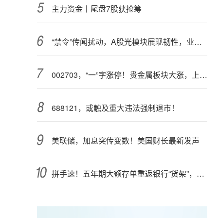
主力资金丨尾盘7股获抢筹
“禁令”传闻扰动，A股光模块展现韧性，业内人士：预计落地难度大
002703，“一”字涨停！贵金属板块大涨，上市公司盈利集体高增（附股）
688121，或触及重大违法强制退市！
美联储，加息突传变数！美国财长最新发声
拼手速！五年期大额存单重返银行“货架”，部分产品已售罄