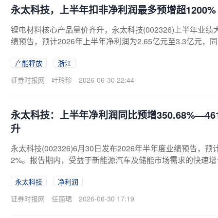
永太科技，上半年扣非净利润最多预增超1200%
锂电材料核心产品量价齐升，永太科技(002326)上半年业
绩预告，预计2026年上半年净利润为2.65亿元至3.3亿元，同比
利润为2.38亿元至3.03亿元，同比增幅达956.82%至1245.
产能释放
浙江
0.36元/股。对于业绩增长的原因，永太科技表示主要得益
长，公司六氟磷酸锂、双氟磺酰亚胺锂（LiFSI）、碳酸亚
证券时报网
叶玲珍
2026-06-30 22:44
核心产
永太科技：上半年净利润同比预增350.68%—4
升
永太科技(002326)6月30日发布2026年半年度业绩预告，预计
2%。报告期内，受益于新能源汽车及储能市场需求的快速增长
酯（VC）及电解液等锂电材料类核心产品销量与价格均同比提升
永太科技
净利润
放。
证券时报网
任丽珺
2026-06-30 17:19