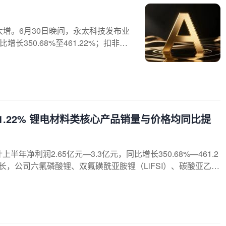
绩大增。6月30日晚间，永太科技发布业
增长350.68%至461.22%；扣非净
45%；基本每股收益提升至0.29元/股—
于新能源汽车及储能市场需求快速增
乙烯酯（VC）及电解液等锂电材料类
61.22% 锂电材料类核心产品销量与价格均同比提
上半年净利润2.65亿元—3.3亿元，同比增长350.68%—461.2
，公司六氟磷酸锂、双氟磺酰亚胺锂（LiFSI）、碳酸亚乙烯
；同时，2025年底新投产的5000吨/年的VC产能亦稳步释