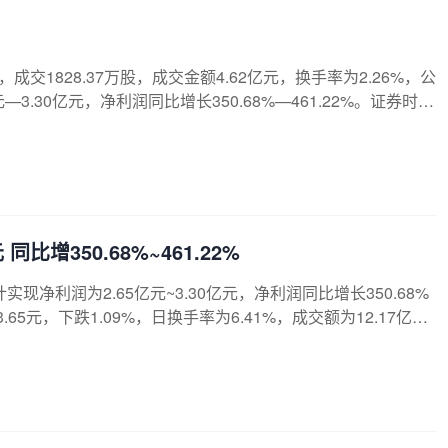
交1828.37万股，成交金额4.62亿元，换手率为2.26%，公
.30亿元，净利润同比增长350.68%—461.22%。证券时报
稿股价较为强势的有韶能股份、圆通速递、永太科技等，股价
太科技近5日主力资金总体呈净流出状态，累计净流出4.61亿元，其
比增350.68%~461.22%
现净利润为2.65亿元~3.30亿元，净利润同比增长350.68%
65元，下跌1.09%，日换手率为6.41%，成交额为12.17亿
个股走势进行统计发现，预告发布后当日股价上涨的占比71.4
的占比57.14%。资金面上，该股今日主力资金净流出1.05亿