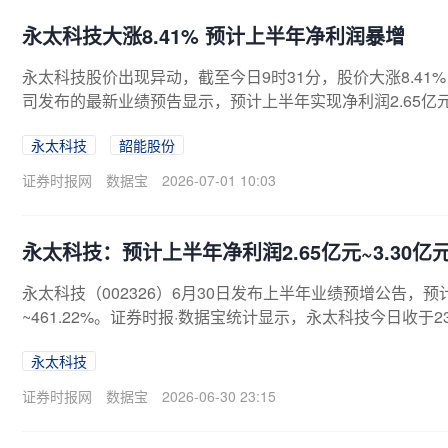
永太科技大涨8.41% 预计上半年净利润暴增
永太科技股价出现异动，截至今日9时31分，股价大涨8.41%，成
司发布的最新业绩预告显示，预计上半年实现净利润2.65亿元—3
·数据宝统计显示，今日公布上半年业绩预告公司中，截至发
永太科技
韶能股份
分别上涨10.09%、10.03%、8.41%。资金面上看，永
中，上一
证券时报网
数据宝
2026-07-01 10:03
永太科技：预计上半年净利润2.65亿元~3.30亿元 同
永太科技（002326）6月30日发布上半年业绩预增公告，预计实
~461.22%。证券时报·数据宝统计显示，永太科技今日收于23.
元，近5日下跌5.59%。通过对上半年业绩预增50%以上的
永太科技
3%，股价发布当日股价涨停的有2家。预告发布后5日股价上涨
元
证券时报网
数据宝
2026-06-30 23:15