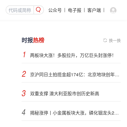
公众号
电子报
客户端
时报
热榜
换一换
两板块大涨！多股拉升，万亿巨头封涨停！
京沪同日土拍揽金超174亿：北京地块创年内纪录，上海最高溢价28.45%
双重支撑 澳大利亚股市创历史新高
揭秘涨停丨小金属板块大涨，磷化铟龙头2连板