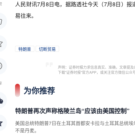
人民财讯7月8日电，
据路透社今天（7月8日）
赞
易往来。
特朗普
切断贸易
声明：证券时报力求信息真实、准确，文章提及
下载"证券时报"官方APP，或关注官方微信公
享
为你推荐
特朗普再次声称格陵兰岛“应该由美国控制”
美国总统特朗普7日在土耳其首都安卡拉与土耳其总统埃
不是丹麦。