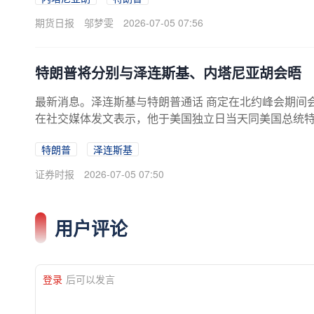
警察部队，在锡斯坦-俾路支斯坦省扎黑丹等地开展多次
死2名武装人员。声明还表示，伊朗安全部门在该省两地
期货日报
邬梦雯
2026-07-05 07:56
组，该团伙涉嫌参与针对军事单位和司法机构的袭击，
特朗普将分别与泽连斯基、内塔尼亚胡会晤
最新消息。泽连斯基与特朗普通话 商定在北约峰会期间
在社交媒体发文表示，他于美国独立日当天同美国总统
两国总统围绕俄乌冲突前线最新局势、外交推进动态以
特朗普
泽连斯基
定，将在安卡拉北约峰会期间举行面对面会晤，继续围
期将访美与特朗普会晤当地时间7月4日，美国总统特朗
证券时报
2026-07-05 07:50
塔尼亚胡已请求在白宫与他会面，双方会晤最早可能在
用户评论
登录
后可以发言