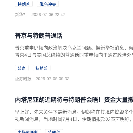
特朗普
俄乌冲突
新华社
2026-07-06 22:47
普京与特朗普通话
普京重申仍倾向政治解决乌克兰问题。据新华社消息，俄
普京4日与美国总统特朗普通话时重申倾向于通过政治外
考虑到俄方的原则立场。乌沙科夫在莫斯科时间5日零时
普京
特朗普
普京与特朗普进行了电话交谈，通话时间约为1小时25
的战场情况。普京说，俄军正在全线发起进攻。乌沙科
证券时报
2026-07-05 09:32
莫夫3日向普京报告，俄军已完全控制康斯坦丁诺夫卡。
内塔尼亚胡近期将与特朗普会晤！资金大量
早上好，先来关注下最新消息。伊朗称在其境内捣毁多个
视新闻消息，当地时间7月4日，伊朗情报部发表声明称
列情报机构有关联的“恐怖和极端组织”窝点。声明称，
内塔尼亚胡
特朗普