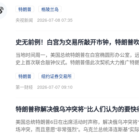
特朗普
格陵兰岛
央视新闻
2026-07-08 07:35
史无前例！白宫为交易所敲开市钟，特朗普
当地时间周一，美国总统特朗普在白宫椭圆形办公室，
史上首次联合敲钟仪式。特朗普借此次契机大力推广特朗普账户
项投资账户，并预言美股将涨破天际。图源：白宫积极
特朗普
纽约证券交易所
户正式落地。本次白宫敲钟活动汇聚大量企业高管与官
慈善基金会首席执行官（CEO）布拉德・格斯特纳、洲
第一财经
2026-07-07 09:10
特朗普称解决俄乌冲突将“比人们认为的要快
美国总统特朗普6日在出席活动时声称，解决俄乌冲突将
场冲突，而且意愿“非常强烈”。乌克兰总统泽连斯基“实
事。我认为我们将会让它（俄乌冲突）结束。”