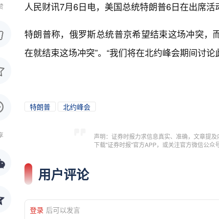
人民财讯7月6日电，
美国总统特朗普6日在出席活
赞
特朗普称，俄罗斯总统普京希望结束这场冲突，而
在就结束这场冲突”。“我们将在北约峰会期间讨论
特朗普
北约峰会
享
声明：证券时报力求信息真实、准确，文章提及
下载"证券时报"官方APP，或关注官方微信公
用户评论
登录
后可以发言