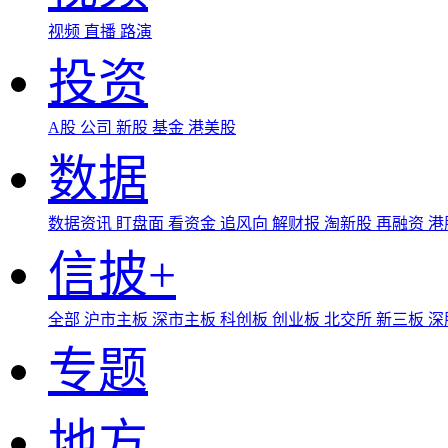
视频
直播
路演
投资
A股
公司
新股
基金
港美股
数据
数据资讯
盯盘面
看资金
追风向
解财报
淘新股
再融资
港
信披+
全部
沪市主板
深市主板
科创板
创业板
北交所
新三板
深
专题
地方