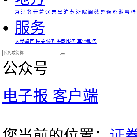
京
津
冀
晋
蒙
辽
吉
黑
沪
苏
浙
皖
闽
赣
鲁
豫
鄂
湘
粤
桂
服务
人民鉴真
投关服务
投教服务
其他服务
公众号
电子报
客户端
您当前的位置：
证