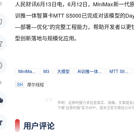
人民财讯6月13日电，
6月12日，MiniMax新
赞
训推一体智算卡MTT S5000已完成对该模型的
—部署—优化”的完整工程能力，帮助开发者以更
型创新落地与规模化应用。
MiniMa...
M3
大模型
AI训推一体...
MTT S5...
享
SH
摩尔线程
声明：证券时报力求信息真实、准确，文章提及
下载"证券时报"官方APP，或关注官方微信公
用户评论