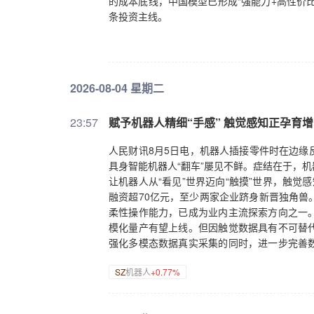
的成本底线，中国模型已形成“强能力+高性价
条投资主线。
2026-08-04 星期二
23:57
赋予机器人精细“手感” 触觉感知正孕育
人民财讯8月5日电，机器人插接零件时在边缘
具身智能机器人“翻车”屡见不鲜。症结在于，
让机器人从“看见”世界迈向“触摸”世界，触
融资超70亿元，至少两家企业跻身新晋独角兽
柔性操作能力，已成为业内主流探索方向之一
模化量产有望上线。但因触觉数据具有不可替
强化多模态数据真实采集的同时，进一步完善
等方面精益求精。
SZ
机器人
+0.77%