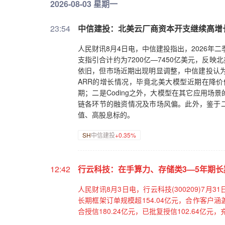
2026-08-03 星期一
23:54
中信建投：北美云厂商资本开支继续高增
人民财讯8月4日电，中信建投指出，2026年
支指引合计约为7200亿—7450亿美元，反
依旧，但市场近期出现明显调整，中信建投认为存
ARR的增长情况，毕竟北美大模型近期在降价
期；二是Coding之外，大模型在其它应用场
链各环节的融资情况及市场风偏。此外，鉴于二
值、高股息标的。
SH
中信建投
+0.35%
12:42
行云科技：在手算力、存储类3—5年期长
人民财讯8月3日电，行云科技(300209)7月
长期框架订单规模超154.04亿元，合作客
合授信180.24亿元，已批复授信102.64