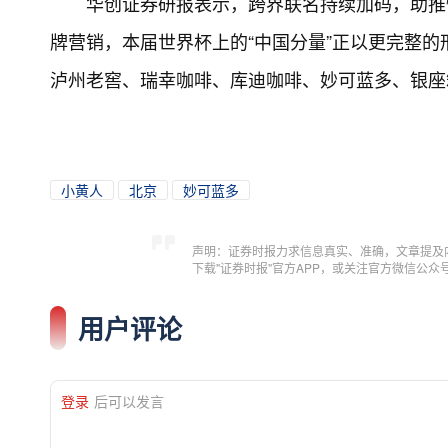
华创证券研报表示，跨界联名持续加码，助推
牌营销，本届世界杯上的“中国分量”正以更完整
泸州老窖、瑞幸咖啡、库迪咖啡、妙可蓝多、银座
小黄人
北京
妙可蓝多
声明：证券时报力求信息真实、准确，文章提及
下载"证券时报"官方APP，或关注官方微信公
用户评论
登录
后可以发言