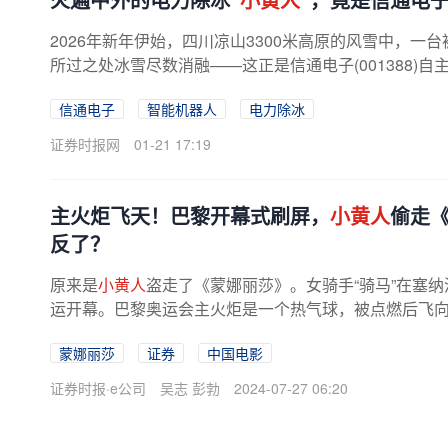
2026年新年伊始，四川凉山3300米高原的风雪中，一台
所过之处冰雪尽数消融——这正是信通电子(001388)自
信通电子
智能机器人
电力除冰
证券时报网
01-21 17:19
主火炬飞天！巴黎开幕式刷屏，
小黄人
偷走
反了？
原来是
小黄人
盗走了《蒙娜丽莎》。女骑手“骑马”在塞
运开幕。巴黎奥运会主火炬是一个热气球，被点燃后飞
也有细心的网友发现，在升奥运...
蒙娜丽莎
证券
中国电影
证券时报·e公司
吴志 彭勃
2024-07-27 06:20