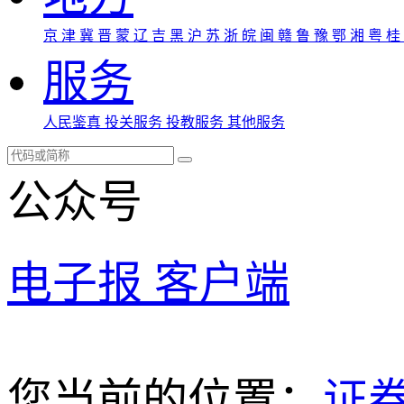
京
津
冀
晋
蒙
辽
吉
黑
沪
苏
浙
皖
闽
赣
鲁
豫
鄂
湘
粤
桂
服务
人民鉴真
投关服务
投教服务
其他服务
公众号
电子报
客户端
您当前的位置：
证