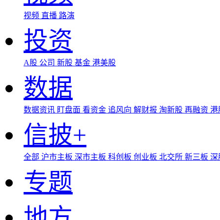
视频
直播
路演
投资
A股
公司
新股
基金
港美股
数据
数据资讯
盯盘面
看资金
追风向
解财报
淘新股
再融资
港
信披+
全部
沪市主板
深市主板
科创板
创业板
北交所
新三板
深
专题
地方