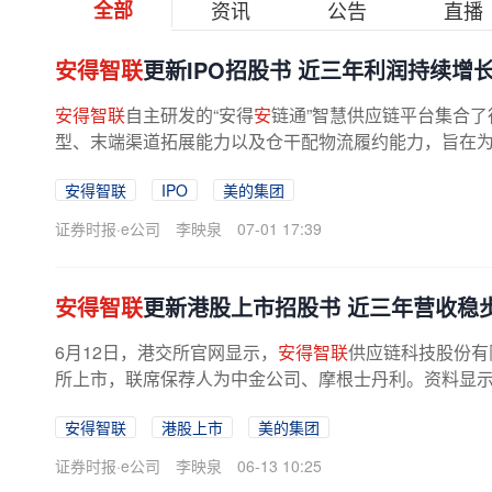
全部
资讯
公告
直播
安得智联
更新IPO招股书 近三年利润持续增
安得智联
自主研发的“安得
安
链通”智慧供应链平台集合
型、末端渠道拓展能力以及仓干配物流履约能力，旨在
优、更快、更稳定的供应链。...
安得智联
IPO
美的集团
证券时报·e公司
李映泉
07-01 17:39
安得智联
更新港股上市招股书 近三年营收稳
6月12日，港交所官网显示，
安得智联
供应链科技股份有
所上市，联席保荐人为中金公司、摩根士丹利。资料显
的一体化、数智化供应链物流...
安得智联
港股上市
美的集团
证券时报·e公司
李映泉
06-13 10:25