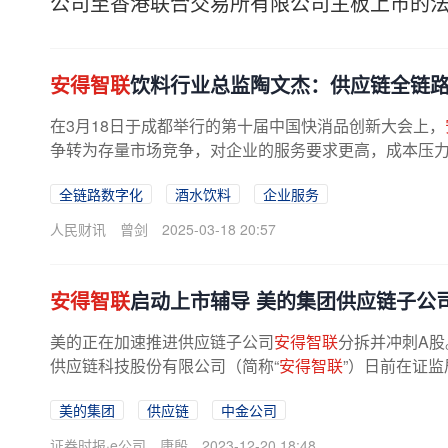
公司至香港联合交易所有限公司主板上市的
安得智联
饮料行业总监陶文杰：供应链全链
在3月18日于成都举行的第十届中国快消品创新大会上，
争转为存量市场竞争，对企业的服务要求更高，成本压力更
全链路数字化
酒水饮料
企业服务
人民财讯
曾剑
2025-03-18 20:57
安得智联
启动上市辅导 美的集团供应链子公
美的正在加速推进供应链子公司
安得智联
分拆并冲刺A股
供应链科技股份有限公司（简称“
安得智联
”）日前在证
股票并上市，辅导券商为中金公司...
美的集团
供应链
中金公司
证券时报·e公司
康殷
2023-12-20 18:48