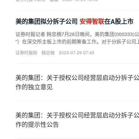
美的集团拟分拆子公司
安得智联
在A股上市
证券时报记者 韩忠楠7月28日晚间，美的集团(000333
”）在深交所主板上市的前期筹备工作。对于分拆子公司上
证券时报网
韩忠楠
2023-07-29 07:45
美的集团：关于授权公司经营层启动分拆子
作的独立意见
美的集团：关于授权公司经营层启动分拆子
作的提示性公告