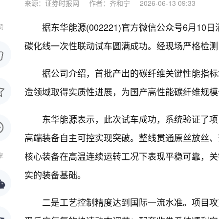
来源：证券时报网
作者：齐和宁
2026-06-13 09:33
据东华能源(002221)官方微信公众号6月
赞
碳化线一次性联动试车圆满成功。经现场严格检测
据公司介绍，首批产出的碳纤维关键性能指标
造领域取得实质性进展，为国产高性能碳纤维规模
东华能源表示，此次试车成功，系统验证了项
高端装备自主可控实现突破。整线贯通原丝放丝、
核心装备在高温连续运转工况下表现平稳可靠，关
享
实的装备基础。
二是工艺控制精度达到国际一流水准。项目攻