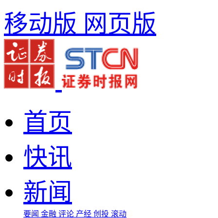
移动版
网页版
首页
快讯
新闻
要闻
金融
评论
产经
创投
滚动