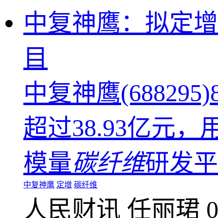
中复神鹰：拟定增募
目
中复神鹰(6882
超过38.93亿元
模量
碳纤维
研发平
中复神鹰
定增
碳纤维
人民财讯
任丽珺
0