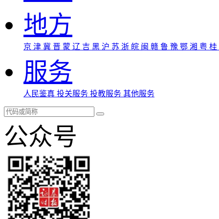
地方
京
津
冀
晋
蒙
辽
吉
黑
沪
苏
浙
皖
闽
赣
鲁
豫
鄂
湘
粤
桂
服务
人民鉴真
投关服务
投教服务
其他服务
公众号