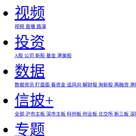
视频
视频
直播
路演
投资
A股
公司
新股
基金
港美股
数据
数据资讯
盯盘面
看资金
追风向
解财报
淘新股
再融资
港
信披+
全部
沪市主板
深市主板
科创板
创业板
北交所
新三板
深
专题