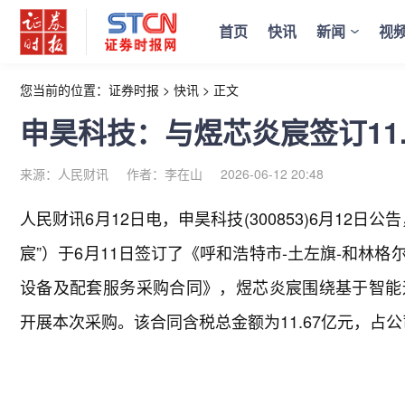
首页
快讯
新闻
视
您当前的位置：
证券时报
>
快讯
>
正文
申昊科技：与煜芯炎宸签订11
来源：人民财讯
作者：李在山
2026-06-12 20:48
人民财讯6月12日电，
申昊科技(300853)6月12
宸”）于6月11日签订了《呼和浩特市-土左旗-和林
设备及配套服务采购合同》，煜芯炎宸围绕基于智能
开展本次采购。该合同含税总金额为11.67亿元，占