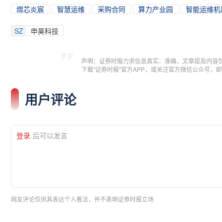
煜芯炎宸
智慧运维
采购合同
算力产业园
智能运维机器
SZ
申昊科技
声明：证券时报力求信息真实、准确，文章提及内容
下载"证券时报"官方APP，或关注官方微信公众号
用户评论
登录
后可以发言
网友评论仅供其表达个人看法，并不表明证券时报立场