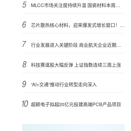
MLCC市场关注度持续升温 国瓷材料本周接受152家机构调研
芯片散热核心材料，迎来爆发式增长窗口！3只概念股年内涨幅翻倍
行业发展进入关键阶段 商业航天企业近期密集融资
科技赛道股大幅反弹 上证指数连续三周上涨
“AI+交通”推动行业转型走向深入
超颖电子拟超20亿元投建高端PCB产品项目