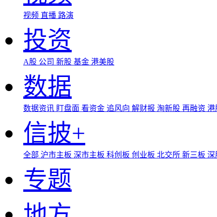
视频
直播
路演
投资
A股
公司
新股
基金
港美股
数据
数据资讯
盯盘面
看资金
追风向
解财报
淘新股
再融资
港
信披+
全部
沪市主板
深市主板
科创板
创业板
北交所
新三板
深
专题
地方