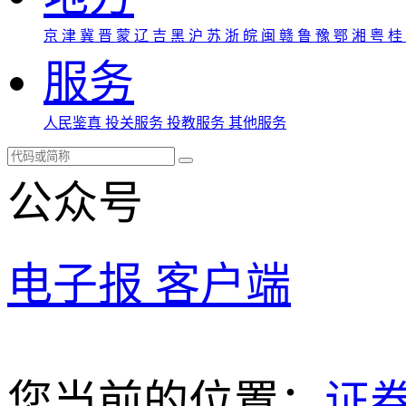
京
津
冀
晋
蒙
辽
吉
黑
沪
苏
浙
皖
闽
赣
鲁
豫
鄂
湘
粤
桂
服务
人民鉴真
投关服务
投教服务
其他服务
公众号
电子报
客户端
您当前的位置：
证