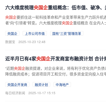
六大维度梳理
央国企
重组概念：低市值、破净、
央国企
要抓住这一轮科技革命和产业变革带来生产力跃升机遇
者”向“引领者”转变。六大维度梳理
央国企
重组概念 在业内
低、负债率较高、近一年...
央国企
上市公司市值
国有“三资”管理改革
数据宝
2025-10-23 12:48
近半月已有4家
央国企
开发商宣布融资计划 合计规
“近期
央国企
融资提速，对企业来说，将有利于优化资产负债
降低融资成本；促进项目开工和交付，很多资金定向投入住宅
央国企开发商
融资计划
中海地产
每日经济新闻
2025-10-17 15:15