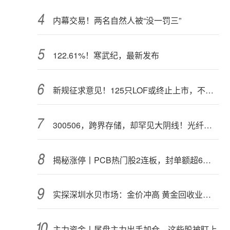
内幕交易！两名自然人被“没一罚三”
122.61%！寒武纪，最新发布
新规征求意见！125只LOF或终止上市，不影响基金正常投资运作
300506，跨界存储，却罕见大阴线！光纤需求激增，稀土细分原料，火了
揭秘涨停丨PCB热门股2连板，封单额超6亿元
实探深圳水贝市场：金价冲高 黄金回收业务率先回暖
主力资金丨尾盘主力出手加仓，这些股被盯上