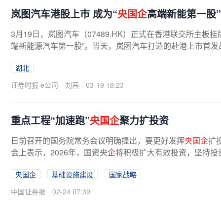
岚图汽车港股上市 成为“
央国企
高端新能第一股”
3月19日，岚图汽车（07489.HK）正式在香港联交所主板
端新能源汽车第一股”。当天，岚图汽车打造的赴港上市首发
相。东风公司董事长、党委书记杨青...
湖北
证券时报·e公司
刘茜
03-19 18:23
重点工程“加速跑”
央国企
聚力扩投资
日前召开的国务院常务会议明确提出，要更好发挥
央国企
扩
会上表示，2026年，国资央
企
将积极扩大有效投资，坚持投资于
央国企
基础设施建设
国家战略
中国证券报
02-24 07:39