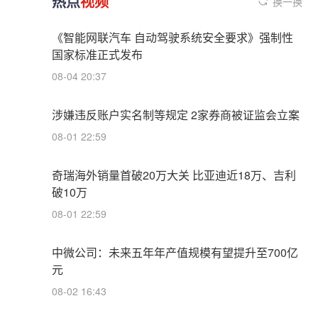
热点
视频
换一换
《智能网联汽车 自动驾驶系统安全要求》强制性
国家标准正式发布
08-04 20:37
涉嫌违反账户实名制等规定 2家券商被证监会立案
08-01 22:59
奇瑞海外销量首破20万大关 比亚迪近18万、吉利
破10万
08-01 22:59
中微公司：未来五年年产值规模有望提升至700亿
元
08-02 16:43