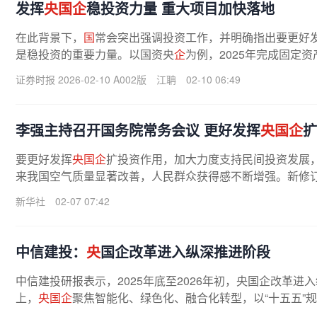
发挥
央国企
稳投资力量 重大项目加快落地
在此背景下，
国
常会突出强调投资工作，并明确指出要更好
是稳投资的重要力量。以国资央
企
为例，2025年完成固定资产
证券时报 2026-02-10 A002版
江聃
02-10 06:49
李强主持召开国务院常务会议 更好发挥
央国企
扩
要更好发挥
央国企
扩投资作用，加大力度支持民间投资发展
来我国空气质量显著改善，人民群众获得感不断增强。新修订的《环
新华社
02-07 07:42
中信建投：
央
国企改革进入纵深推进阶段
中信建投研报表示，2025年底至2026年初，央国企改革进入
上，
央国企
聚焦智能化、绿色化、融合化转型，以“十五五”
能源、6G、生物育种等领域成为重点。