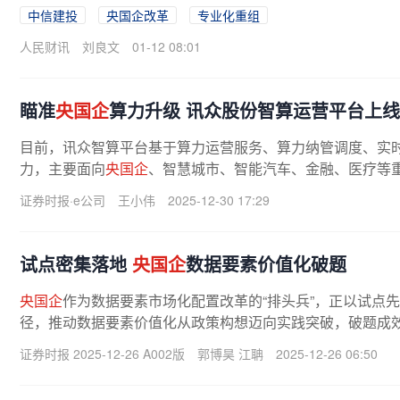
中信建投
央国企改革
专业化重组
人民财讯
刘良文
01-12 08:01
瞄准
央国企
算力升级 讯众股份智算运营平台上
目前，讯众智算平台基于算力运营服务、算力纳管调度、实时
力，主要面向
央国企
、智慧城市、智能汽车、金融、医疗等
支撑。公司方面表示，未来平台将...
证券时报·e公司
王小伟
2025-12-30 17:29
试点密集落地
央国企
数据要素价值化破题
央国企
作为数据要素市场化配置改革的“排头兵”，正以试点
径，推动数据要素价值化从政策构想迈向实践突破，破题成
报记者采访的专家认为，推动产业...
证券时报 2025-12-26 A002版
郭博昊 江聃
2025-12-26 06:50