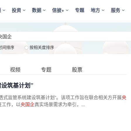
频
投资
数据
信披+
专题
地方
服务
时间排序
按相关度排序
视频
专题
股票
设筑基计划”
透式监管系统建设筑基计划”。该项工作旨在联合相关方开展
央
证工作，以
央国企
真实场景需求为牵引，...