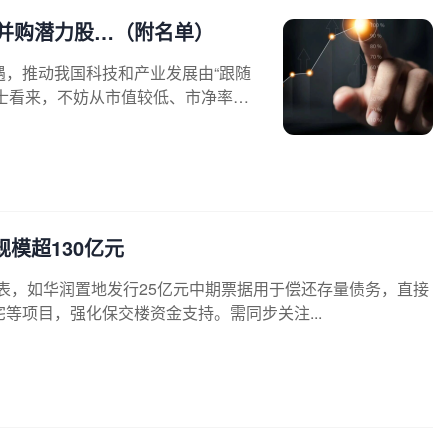
并购潜力股…（附名单）
，推动我国科技和产业发展由“跟随
人士看来，不妨从市值较低、市净率较
模超130亿元
表，如华润置地发行25亿元中期票据用于偿还存量债务，直接
等项目，强化保交楼资金支持。需同步关注...