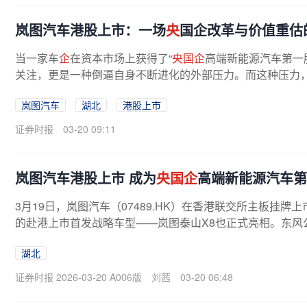
岚图汽车港股上市：一场
央
国企改革与价值重估
当一家车
企
在资本市场上获得了“
央国企
高端新能源汽车第一
关注，更是一种倒逼自身不断进化的外部压力。而这种压力
诺兑现能力。对于用户而言，...
岚图汽车
湖北
港股上市
证券时报
03-20 09:11
岚图汽车港股上市 成为
央国企
高端新能源汽车第
3月19日，岚图汽车（07489.HK）在香港联交所主板挂牌
的赴港上市首发战略车型——岚图泰山X8也正式亮相。东风公
湖北
证券时报 2026-03-20 A006版
刘茜
03-20 06:48