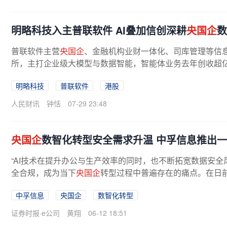
明略科技入主普联软件 AI叠加信创深耕
央国企
数
普联软件主营
央国企
、金融机构业财一体化、司库管理等信息
所，主打企业级大模型与数据智能，智能体业务去年创收超亿元
明略科技
普联软件
港股
人民财讯
钟恬
07-29 23:48
央国企
数智化转型安全需求升温 中孚信息推出
“AI技术在提升办公与生产效率的同时，也不断拓宽数据安
全合规，成为当下
央国企
转型过程中普遍存在的痛点。在日前
大会上，中孚信息副总裁王金国向...
中孚信息
央国企
数智化转型
证券时报·e公司
黄翔
06-12 18:51