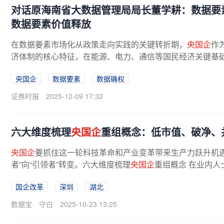
对话原海南省大数据管理局局长董学耕：数据要
数据要素价值释放
在数据要素市场化从政策走向实践的关键转折期，
央国企
作
济体制的核心特征，在能源、电力、通信等国民经济关键基
数据资源也主要由其掌握。...
央国企
数据要素
数据确权
证券时报
2025-12-09 17:32
六大维度梳理
央国企
重组概念：低市值、破净、
央国企
要抓住这一轮科技革命和产业变革带来生产力跃升机遇
者”向“引领者”转变。六大维度梳理
央国企
重组概念 在业内
低、负债率较高、近一年...
国企改革
深圳
湖北
数据宝
守白
2025-10-23 13:25