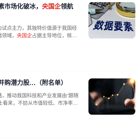
素市场化破冰，
央国企
领航
为试点主力，其独特价值源于我国经
础领域，
央国企
占据主导地位，核心
并购潜力股…（附名单）
，推动我国科技和产业发展由“跟随
人士看来，不妨从市值较低、市净率较