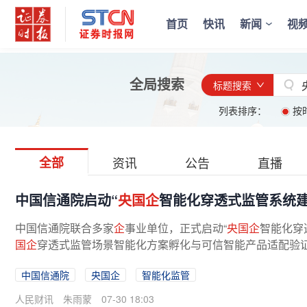
首页
快讯
新闻
视
全局搜索
标题搜索
列表排序：
按
全部
资讯
公告
直播
中国信通院启动“
央国企
智能化穿透式监管系统建
中国信通院联合多家
企
事业单位，正式启动“
央国企
智能化穿
国企
穿透式监管场景智能化方案孵化与可信智能产品适配验
中国信通院
央国企
智能化监管
人民财讯
朱雨蒙
07-30 18:03