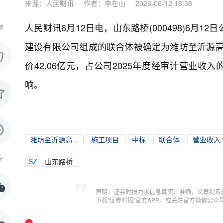
来源：人民财讯
作者：李在山
2026-06-12 18:38
人民财讯6月12日电，
山东路桥(000498)6
赞
建设有限公司组成的联合体被确定为潍坊至沂源高速
价42.06亿元，占公司2025年度经审计营业收
响。
潍坊至沂源高...
施工项目
中标
联合体
营业收入
享
SZ
山东路桥
声明：证券时报力求信息真实、准确，文章提及
下载"证券时报"官方APP，或关注官方微信公