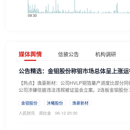
媒体舆情
信披公告
机构调研
公告精选：金钼股份称钼市场总体呈上涨运
【热点】逸豪新材：公司HVLP铜箔量产进度比部分同
公司涉嫌信披违法违规被证监会立案。2连板金钼股份：
金钼股份
沐曦股份
逸豪新材
人民财讯
郑灶金
06-12 20:30