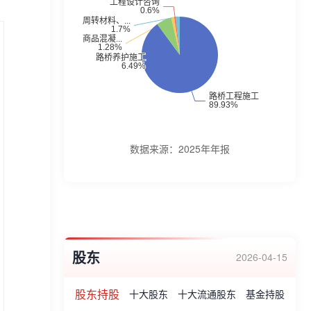
筑、水利水电、电力施工、港航、铁路、机
电施工等总承包业务,路基、路面、桥梁、隧
道、钢结构等专业施工承包业务。主要产品
有路桥工程施工业务与产品、公路养护工程
施工业务与产品。报告期内,公司获得山东省
五一劳动奖状、山东省工人先锋号、全省交
通运输系统厂务公开民主管理先进单位、南
数据来源：
2025年年报
京市五一劳动奖状、全国交通行业现场管理
五星级单位、2020年度建筑钢结构行业竞争
力50强企业、2020年度中国建筑钢结构行业
(5A)诚信企业、中国钢结构金奖、省级优秀
股东
“装配式建筑产业基地”等荣誉称号。截至目
2026-04-15
前,公司两获国家科学技术进步奖,三获国家
股东持股
十大股东
十大流通股东
基金持股
优质工程金质奖,六获鲁班奖,六获交通部优