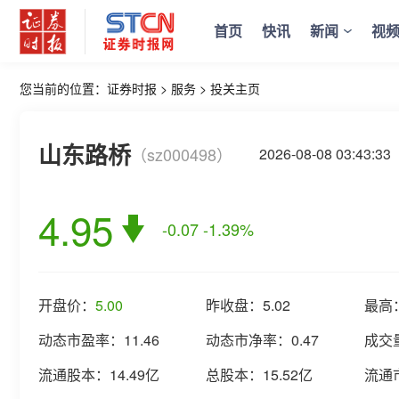
首页
快讯
新闻
视
您当前的位置：
证券时报
>
服务
>
投关主页
山东路桥
（sz000498）
2026-08-08 03:43
4.95
-0.07
-1.39%
开盘价：
5.00
昨收盘：
5.02
最高
动态市盈率：
11.46
动态市净率：
0.47
成交
流通股本：
14.49亿
总股本：
15.52亿
流通