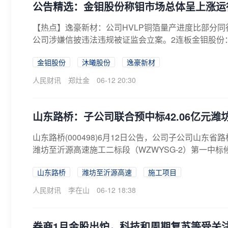
公告精选：金钼股份称钼市场总体呈上涨运
【热点】逸豪新材：公司HVLP铜箔量产进度比部分同
公司涉嫌信披违法违规被证监会立案。2连板金钼股份：
金钼股份
沐曦股份
逸豪新材
人民财讯
郑灶金
06-12 20:30
山东路桥：子公司联合预中标42.06亿元
山东路桥(000498)6月12日公告，公司子公司山
潍坊至沂源高速施工二标段（WZWYSG-2）第一中标候选
山东路桥
潍坊至沂源高速
施工项目
人民财讯
李在山
06-12 18:38
券商1月金股出炉，科技和周期复苏等受关