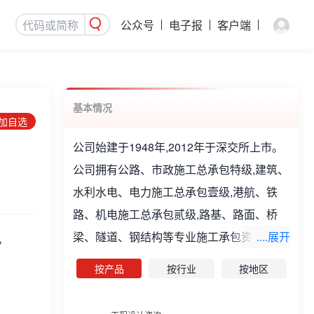
公众号
电子报
客户端
基本情况
添加自选
公司始建于1948年,2012年于深交所上市。
公司拥有公路、市政施工总承包特级,建筑、
水利水电、电力施工总承包壹级,港航、铁
路、机电施工总承包贰级,路基、路面、桥
梁、隧道、钢结构等专业施工承包资质,同时
....展开
%
拥有工程勘察、测绘、设计、监理、咨询甲
按产品
按行业
按地区
级等资质,具有对外援助成套项目总承包企业
资格。公司主要从事公路、市政施工、建