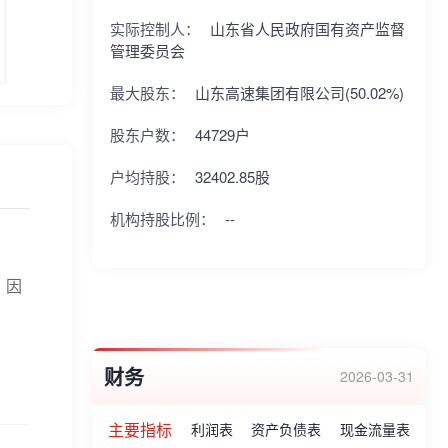
质工程奖,九获李春奖,两获詹天佑奖,一获世
实际控制人：
山东省人民政府国有资产监督
界人行桥奖等奖项。
管理委员会
最大股东：
山东高速集团有限公司(50.02%)
股东户数：
44729户
户均持股：
32402.85股
机构持股比例：
--
：因
财务
2026-03-31
主要指标
利润表
资产负债表
现金流量表