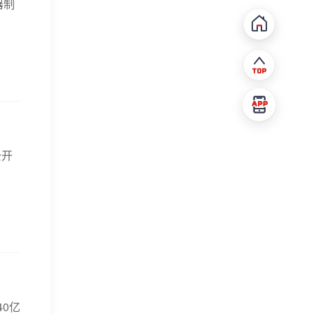
器制
公开
40亿