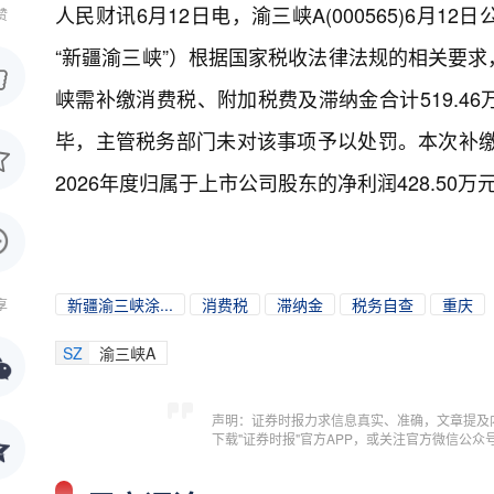
人民财讯6月12日电，
渝三峡A(000565)6
赞
“新疆渝三峡”）根据国家税收法律法规的相关要
峡需补缴消费税、附加税费及滞纳金合计519.4
毕，主管税务部门未对该事项予以处罚。本次补缴
2026年度归属于上市公司股东的净利润428.50万
新疆渝三峡涂...
消费税
滞纳金
税务自查
重庆
享
SZ
渝三峡A
声明：证券时报力求信息真实、准确，文章提及
下载"证券时报"官方APP，或关注官方微信公