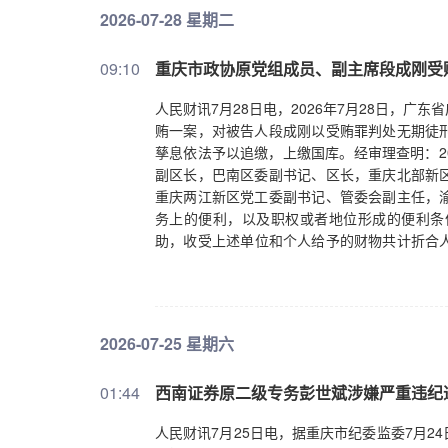
2026-07-28 星期二
09:10
重庆市政协原党组成员、副主席段成刚受
人民财讯7月28日电，2026年7月28日，
贿一案，对被告人段成刚以受贿罪判处无期徒
孳息依法予以追缴，上缴国库。经审理查明：20
副区长，巴南区委副书记、区长，重庆北部新
重庆两江新区党工委副书记、管委会副主任，
务上的便利，以及职权或者地位形成的便利条
助，收受上述单位和个人给予的财物共计折合人
贿罪，受贿数额特别巨大，并使国家和人民利
如实供述罪行，主动交代办案机关尚未掌握的
对其从轻处罚。法庭遂作出上述判决。（人民
2026-07-25 星期六
01:44
西南证券原二级专务彭世斌涉嫌严重违纪
人民财讯7月25日电，据重庆市纪委监委7月