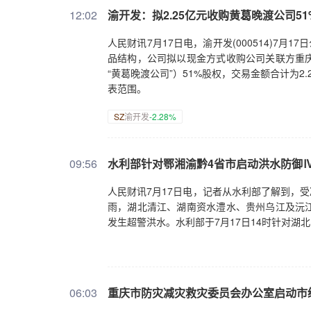
12:02
渝开发：拟2.25亿元收购黄葛晚渡公司5
人民财讯7月17日电，渝开发(000514)7
品结构，公司拟以现金方式收购公司关联方重
“黄葛晚渡公司”）51%股权，交易金额合计为
表范围。
SZ
渝开发
-2.28%
09:56
水利部针对鄂湘渝黔4省市启动洪水防御
人民财讯7月17日电，记者从水利部了解到，受
雨，湖北清江、湖南资水澧水、贵州乌江及沅
发生超警洪水。水利部于7月17日14时针对
06:03
重庆市防灾减灾救灾委员会办公室启动市