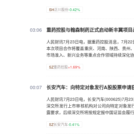
SH
正川股份
-0.42%
03:06
重药控股与翰森制药正式启动新丰翼项目
人民财讯7月23日电，据重药控股消息，7月
本次项目合作将覆盖重庆、河南、陕西、贵州、
市场准入、新兴业务等重点合作领域持续深化
SZ
重药控股
+1.69%
00:07
长安汽车：向特定对象发行A股股票申请
人民财讯7月23日电，长安汽车(000625)
深交所发行上市审核机构对公司向特定对象发
露要求，后续深交所将按规定报中国证监会履
SZ
长安汽车
-0.41%