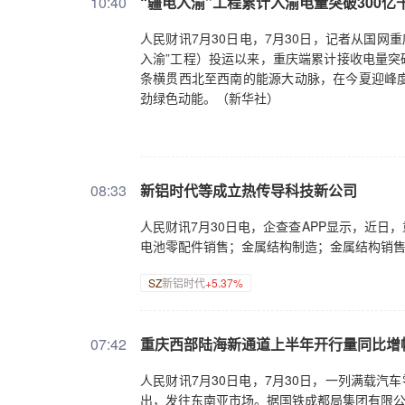
10:40
“疆电入渝”工程累计入渝电量突破300亿
人民财讯7月30日电，7月30日，记者从国网
入渝”工程）投运以来，重庆端累计接收电量突破3
条横贯西北至西南的能源大动脉，在今夏迎峰
劲绿色动能。（新华社）
08:33
新铝时代等成立热传导科技新公司
人民财讯7月30日电，企查查APP显示，近
电池零配件销售；金属结构制造；金属结构销
SZ
新铝时代
+5.37%
07:42
重庆西部陆海新通道上半年开行量同比增幅
人民财讯7月30日电，7月30日，一列满载汽
出，发往东南亚市场。据国铁成都局集团有限公