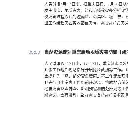
人民财讯7月17日电，据重庆日报，7月16
发生洪涝、地质灾害。经市防减救灾办分析评估，
次灾害过程涉及的潼南区、荣昌区、城口县、
出工作组赴灾区实地查看灾情，协助做好受灾
05:58
自然资源部对重庆启动地质灾害防御Ⅱ级
人民财讯7月17日电，7月17日，重庆彭水县
并派工作组赴现场指导开展抢险救援等工作。1
应提升为Ⅱ级，部分管负责同志率工作组赴现
即先行派出专家工作组前往现场，协助地方做
地质灾害巡查排查、监测预警和防范应对等工
织协调、会商研判，全力协助指导做好技术支