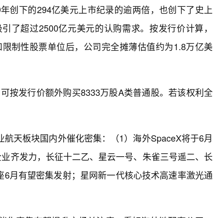
019年创下的294亿美元上市纪录的逾两倍，也创下了史上
曾吸引了超过2500亿元美元的认购需求。按发行价计算，
权和限制性股票单位后，公司完全摊薄估值约为1.8万亿美
，可按发行价额外购买8333万股A类普通股。若该权利全
航天板块国内外催化密集：（1）海外SpaceX将于6月
营企业齐发力，长征十二乙、星云一号、朱雀三号遥二、长
座6月有望密集发射；星网新一代核心技术高速率激光通