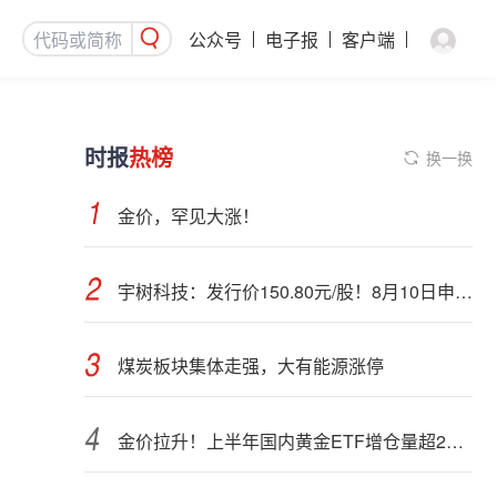
公众号
电子报
客户端
时报
热榜
换一换
金价，罕见大涨！
宇树科技：发行价150.80元/股！8月10日申购，DeepSeek参与战略配售
煤炭板块集体走强，大有能源涨停
金价拉升！上半年国内黄金ETF增仓量超28吨