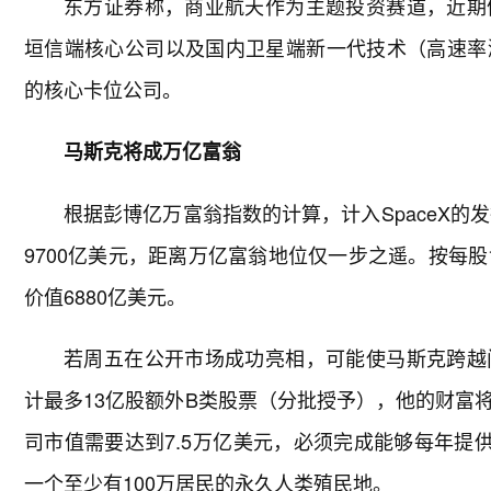
东方证券称，商业航天作为主题投资赛道，近期
垣信端核心公司以及国内卫星端新一代技术（高速率
的核心卡位公司。
马斯克将成万亿富翁
根据彭博亿万富翁指数的计算，计入SpaceX的
9700亿美元，距离万亿富翁地位仅一步之遥。按每股1
价值6880亿美元。
若周五在公开市场成功亮相，可能使马斯克跨越
计最多13亿股额外B类股票（分批授予），他的财富
司市值需要达到7.5万亿美元，必须完成能够每年提
一个至少有100万居民的永久人类殖民地。