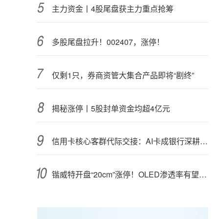
主力资金丨4股尾盘获主力重点抢筹
多股尾盘拉升！002407，涨停！
仅剩1只，券商资管大集合产品即将“剧终”
揭秘涨停丨5股封单资金均超4亿元
信用卡核心客群代际交接：AI卡成银行深耕“新世代”首块试验田
锴威特开盘“20cm”涨停！OLED渗透率有望攀升，高成长潜力股揭秘