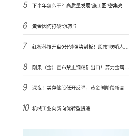
下半年怎么干？高质量发展“施工图”密集亮相 聚焦主业提质增效 国资央企向AI要动能
黄金因何打破“沉寂”？
红板科技开盘9分钟强势封板！股市“吹哨人”突然改口！市场风向变了？
刚果（金）宣布禁止铜精矿出口！算力金属影响多大？
深夜！美存储股低开反弹，黄金创阶段新高
机械工业向新向优转型提速