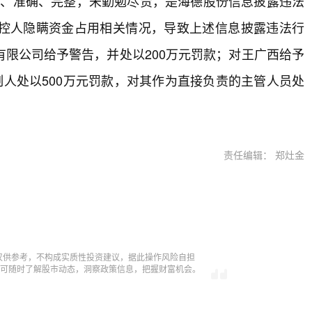
真实、准确、完整，未勤勉尽责，是海德股份信息披露违法
控人隐瞒资金占用相关情况，导致上述信息披露违法行
限公司给予警告，并处以200万元罚款；对王广西给予
制人处以500万元罚款，对其作为直接负责的主管人员处
责任编辑： 郑灶金
仅供参考，不构成实质性投资建议，据此操作风险自担
，即可随时了解股市动态，洞察政策信息，把握财富机会。