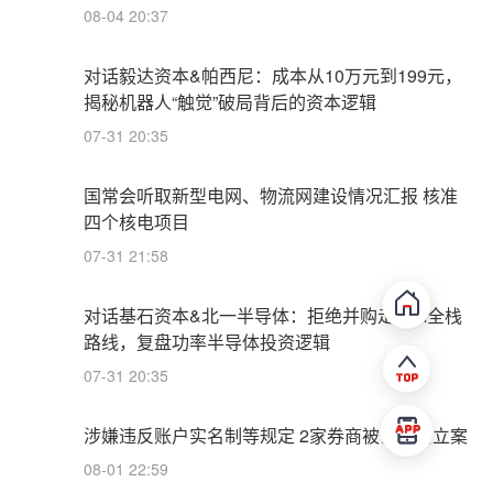
08-04 20:37
对话毅达资本&帕西尼：成本从10万元到199元，
揭秘机器人“触觉”破局背后的资本逻辑
07-31 20:35
国常会听取新型电网、物流网建设情况汇报 核准
四个核电项目
07-31 21:58
对话基石资本&北一半导体：拒绝并购走IDM全栈
路线，复盘功率半导体投资逻辑
07-31 20:35
涉嫌违反账户实名制等规定 2家券商被证监会立案
08-01 22:59