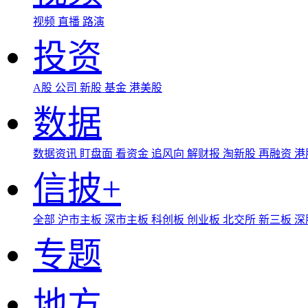
视频
直播
路演
投资
A股
公司
新股
基金
港美股
数据
数据资讯
盯盘面
看资金
追风向
解财报
淘新股
再融资
港
信披+
全部
沪市主板
深市主板
科创板
创业板
北交所
新三板
深
专题
地方