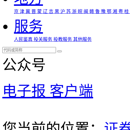
京
津
冀
晋
蒙
辽
吉
黑
沪
苏
浙
皖
闽
赣
鲁
豫
鄂
湘
粤
桂
服务
人民鉴真
投关服务
投教服务
其他服务
公众号
电子报
客户端
您当前的位置：
证