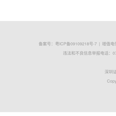
煤
山西
新兴产业
上海证券报
2023-09-19 08:47
盘前有料丨油价大幅下调；两大券商将下
汽油下调380元/吨，柴油下调365元/吨。全国平均
升下调0.32元，0号柴油每升下调0.31元。
盘前有料
券商
油价
证券时报
2023-05-17 08:21
公告精选：浦东国际机场4月旅客吞吐量同比
【经营业绩】上海机场：浦东国际机场4月旅客吞吐量同比
场4月飞机起降量29074架次，同比增长725.97%；
新能源
保隆科技
中贝通信