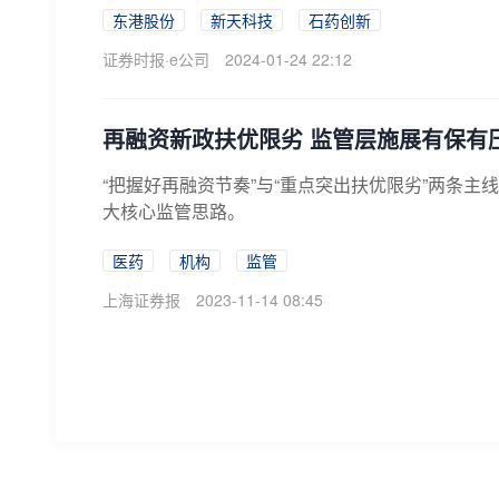
东港股份
新天科技
石药创新
证券时报·e公司
2024-01-24 22:12
再融资新政扶优限劣 监管层施展有保有压
“把握好再融资节奏”与“重点突出扶优限劣”两条
大核心监管思路。
医药
机构
监管
上海证券报
2023-11-14 08:45
晋商谋“晋”级｜从“一煤独大”到“八柱
从“一煤独大”到“八柱擎天”，近年来，山西坚定
数据、生物基新材料、特种金属材料等产业生态建