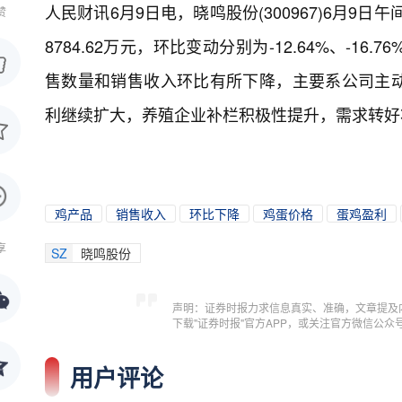
人民财讯6月9日电，
晓鸣股份(300967)6月9日
赞
8784.62万元，环比变动分别为-12.64%、-16.
售数量和销售收入环比有所下降，主要系公司主
利继续扩大，养殖企业补栏积极性提升，需求转好
鸡产品
销售收入
环比下降
鸡蛋价格
蛋鸡盈利
享
SZ
晓鸣股份
声明：证券时报力求信息真实、准确，文章提及
下载"证券时报"官方APP，或关注官方微信公
用户评论