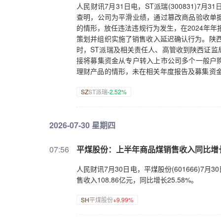
人民财讯7月31日电，ST派瑞(300831)
查明，公司为平滑业绩，通过篡改商品验收单
的情形，放任违法违规行为发生，在2024年年
策划并组织实施了销售收入延迟确认行为。陕西
时，ST派瑞及相关责任人、高管收到陕西证监
接将募集资金从专户转入上市公司多个一般户
理财产品的情形，未在相关年度报告及募集资金
违规交易股票。陕西证监局决定对ST派瑞及刘
SZ
ST派瑞
-2.52%
2026-07-30 星期四
07:56
平煤股份：上半年商品煤销售收入同比增长2
人民财讯7月30日电，平煤股份(601666)7月
售收入108.86亿元，同比增长25.58%。
SH
平煤股份
+9.99%