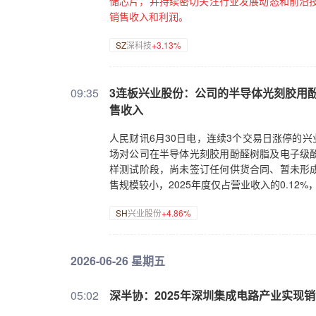
储芯片，并持续密切关注行业发展动态和前沿技
销售收入和利润。
SZ
深科技
+3.13%
09:35
3连板兴业股份：公司的半导体光刻胶用
售收入
人民财讯6月30日电，连续3个交易日涨停的兴业
场对公司在半导体光刻胶用酚醛树脂及电子级
样测试阶段，尚未签订任何供货合同、暂未形
售规模较小，2025年度仅占营业收入的0.12
SH
兴业股份
+4.86%
2026-06-26 星期五
05:02
深半协：2025年深圳集成电路产业实现销售