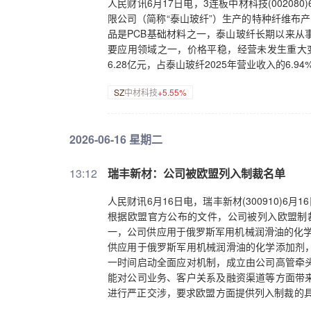
人民财讯6月17日电，3连板中材科技(0020
限公司（简称“泰山玻纤”）生产的特种纤维布产
品是PCB基础材料之一，泰山玻纤长期以来从
要应用领域之一，价格平稳，经营未发生重大变
6.28亿元，占泰山玻纤2025年营业收入的6.9
SZ
中材科技
+5.55%
2026-06-16 星期二
13:12
瑞丰新材：公司被欧盟列入制裁名单
人民财讯6月16日电，瑞丰新材(300910)
根据欧盟官方公布的文件，公司被列入欧盟制
一，公司供应用于俄罗斯军用机械润滑油的化学
供应用于俄罗斯军用机械润滑油的化学添加剂
一时间启动全面应对机制，成立由公司高管牵
能对公司业务、客户关系及融资渠道等方面带
进行严正交涉，要求欧盟方面提供列入制裁的具
现销售收入约1.42亿元，占公司营业收入比重