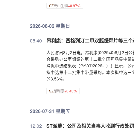
SZ
天山生物
+0.97%
2026-08-02 星期日
08:40
昂利康：西格列汀二甲双胍缓释片等三个
人民财讯8月2日电，昂利康(002940)8
合采购办公室组织的第十二批全国药品集中带量
购拟中选结果表（GY-YD2026-1）》显
拟中选第十二批集中带量采购。本次拟中选三个产
的3.56%。
SZ
昂利康
+0.43%
2026-07-31 星期五
12:02
ST派瑞：公司及相关当事人收到行政处