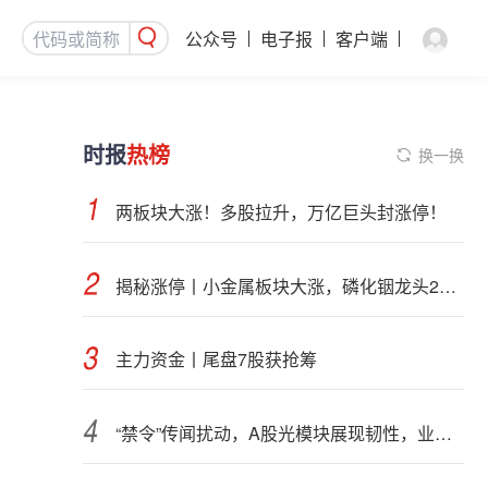
公众号
电子报
客户端
时报
热榜
换一换
两板块大涨！多股拉升，万亿巨头封涨停！
揭秘涨停丨小金属板块大涨，磷化铟龙头2连板
主力资金丨尾盘7股获抢筹
“禁令”传闻扰动，A股光模块展现韧性，业内人士：预计落地难度大