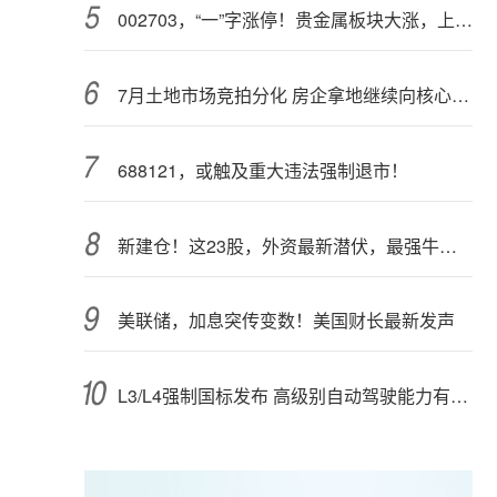
002703，“一”字涨停！贵金属板块大涨，上市公司盈利集体高增（附股）
7月土地市场竞拍分化 房企拿地继续向核心城市聚集
688121，或触及重大违法强制退市！
新建仓！这23股，外资最新潜伏，最强牛股在列
美联储，加息突传变数！美国财长最新发声
L3/L4强制国标发布 高级别自动驾驶能力有望看齐“老司机”