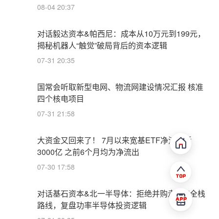
08-04 20:37
对话毅达资本&帕西尼：成本从10万元到199元，
揭秘机器人“触觉”破局背后的资本逻辑
07-31 20:35
国常会听取新型电网、物流网建设情况汇报 核准
四个核电项目
07-31 21:58
大资金又回来了！ 7月以来宽基ETF净流入近
3000亿 之前6个月均为净流出
07-30 17:58
对话基石资本&北一半导体：拒绝并购走IDM全栈
路线，复盘功率半导体投资逻辑