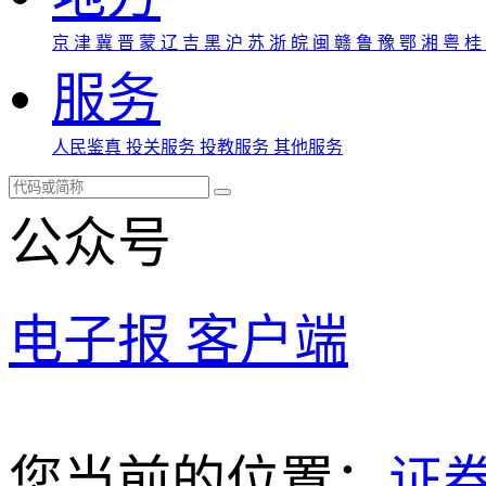
京
津
冀
晋
蒙
辽
吉
黑
沪
苏
浙
皖
闽
赣
鲁
豫
鄂
湘
粤
桂
服务
人民鉴真
投关服务
投教服务
其他服务
公众号
电子报
客户端
您当前的位置：
证