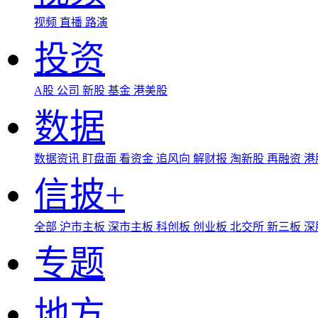
视频
直播
路演
投资
A股
公司
新股
基金
港美股
数据
数据资讯
盯盘面
看资金
追风向
解财报
淘新股
再融资
港
信披+
全部
沪市主板
深市主板
科创板
创业板
北交所
新三板
深
专题
地方