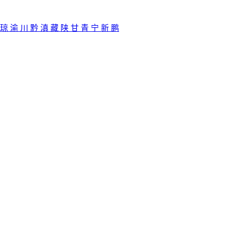
琼
渝
川
黔
滇
藏
陕
甘
青
宁
新
鹏