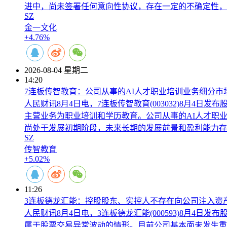
进中，尚未签署任何意向性协议，存在一定的不确定性，
SZ
金一文化
+4.76%
2026-08-04 星期二
14:20
7连板传智教育：公司从事的AI人才职业培训业务细分市
人民财讯8月4日电，7连板传智教育(003032)8月4
主营业务为职业培训和学历教育。公司从事的AI人才职
尚处于发展初期阶段，未来长期的发展前景和盈利能力存
SZ
传智教育
+5.02%
11:26
3连板德龙汇能：控股股东、实控人不存在向公司注入资
人民财讯8月4日电，3连板德龙汇能(000593)8月4日
属于股票交易异常波动的情形。目前公司基本面未发生重