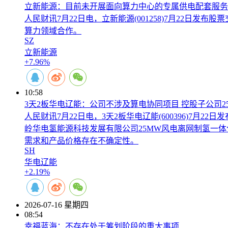
立新能源：目前未开展面向算力中心的专属供电配套服务
人民财讯7月22日电，立新能源(001258)7月22
算力领域合作。
SZ
立新能源
+7.96%
10:58
3天2板华电辽能：公司不涉及算电协同项目 控股子公司
人民财讯7月22日电，3天2板华电辽能(600396)
岭华电氢能源科技发展有限公司25MW风电离网制氢一体化
需求和产品价格存在不确定性。
SH
华电辽能
+2.19%
2026-07-16 星期四
08:54
幸福蓝海：不存在处于筹划阶段的重大事项