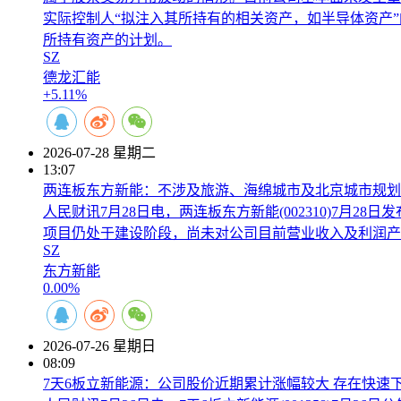
实际控制人“拟注入其所持有的相关资产，如半导体资产
所持有资产的计划。
SZ
德龙汇能
+5.11%
2026-07-28 星期二
13:07
两连板东方新能：不涉及旅游、海绵城市及北京城市规划
人民财讯7月28日电，两连板东方新能(002310)7
项目仍处于建设阶段，尚未对公司目前营业收入及利润产
SZ
东方新能
0.00%
2026-07-26 星期日
08:09
7天6板立新能源：公司股价近期累计涨幅较大 存在快速