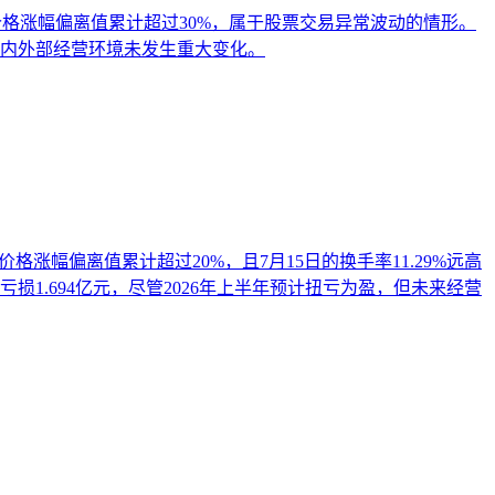
日收盘价格涨幅偏离值累计超过30%，属于股票交易异常波动的情形。
内外部经营环境未发生重大变化。
格涨幅偏离值累计超过20%，且7月15日的换手率11.29%远高
1.694亿元，尽管2026年上半年预计扭亏为盈，但未来经营