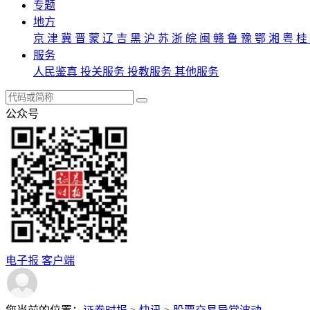
专题
地方
京
津
冀
晋
蒙
辽
吉
黑
沪
苏
浙
皖
闽
赣
鲁
豫
鄂
湘
粤
桂
服务
人民鉴真
投关服务
投教服务
其他服务
公众号
电子报
客户端