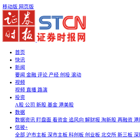
移动版
网页版
首页
快讯
新闻
要闻
金融
评论
产经
创投
滚动
视频
视频
直播
路演
投资
A股
公司
新股
基金
港美股
数据
数据资讯
盯盘面
看资金
追风向
解财报
淘新股
再融资
港
信披+
全部
沪市主板
深市主板
科创板
创业板
北交所
新三板
深