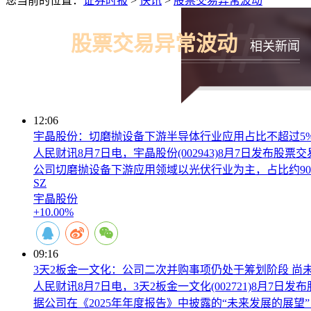
您当前的位置：
证券时报
>
快讯
>
股票交易异常波动
股票交易异常波动
相关新闻
12:06
宇晶股份：切磨抛设备下游半导体行业应用占比不超过5
人民财讯8月7日电，宇晶股份(002943)8月7日发布
公司切磨抛设备下游应用领域以光伏行业为主，占比约9
SZ
宇晶股份
+10.00%
09:16
3天2板金一文化：公司二次并购事项仍处于筹划阶段 尚
人民财讯8月7日电，3天2板金一文化(002721)8月
据公司在《2025年年度报告》中披露的“未来发展的