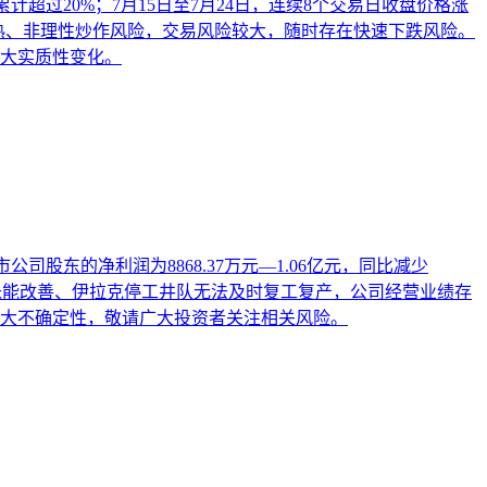
值累计超过20%；7月15日至7月24日，连续8个交易日收盘价格涨
热、非理性炒作风险，交易风险较大，随时存在快速下跌风险。
大实质性变化。
公司股东的净利润为8868.37万元—1.06亿元，同比减少
情况未能改善、伊拉克停工井队无法及时复工复产，公司经营业绩存
大不确定性，敬请广大投资者关注相关风险。