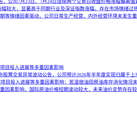
6日公告，公司7月23日、7月24日连续两个交易日收盘价格涨幅偏离
计涨幅较大，显著高于同期行业及深证指数涨幅，存在市场情绪过
期等情绪因素驱动，公司日常生产经营、内外经营环境未发生重
田项目投入进展等多重因素影响
3日发布股票交易异常波动公告，公司预计2026年半年度实现归属于上市
、海外油田项目投入进展等多重因素影响；若温宿油田原油库存消化
重因素影响，国际原油价格短期波动较大，未来油价走势存在较