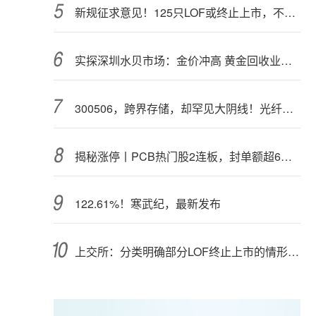
新规征求意见！125只LOF或终止上市，不影响基金正常投资运作
实探深圳水贝市场：金价冲高 黄金回收业务率先回暖
300506，跨界存储，却罕见大阴线！光纤需求激增，稀土细分原料，火了
揭秘涨停丨PCB热门股2连板，封单额超6亿元
122.61%！寒武纪，最新发布
上交所：分类明确部分LOF终止上市的情形和程序