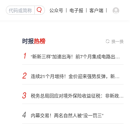
公众号
电子报
客户端
时报
热榜
换一换
“新新三样”加速出海！前7个月集成电路出口额接近翻倍
连续21个月增持！金价迎来强势反弹，新一轮上行窗口开启？
税务总局回应对境外保险收益征税：非新政策，无需过度解读
内幕交易！两名自然人被“没一罚三”