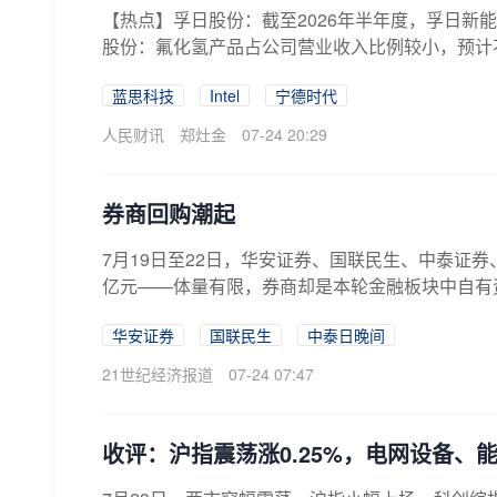
【热点】孚日股份：截至2026年半年度，孚日新
股份：氟化氢产品占公司营业收入比例较小，预计不
蓝思科技
Intel
宁德时代
人民财讯
郑灶金
07-24 20:29
券商回购潮起
7月19日至22日，华安证券、国联民生、中泰证券
亿元——体量有限，券商却是本轮金融板块中自有资
华安证券
国联民生
中泰日晚间
21世纪经济报道
07-24 07:47
收评：沪指震荡涨0.25%，电网设备、