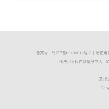
续收复3500点、3600点，深证成指大涨4.81%收复14
华虹宏力
特高压
紫光股份
e公司
毛军
07-21 16:03
AI赛道全线反攻！人形机器人迎来关键
2026年人形机器人产量有望突破10万台，这一
形机器人产业正式跨过产业化临界点。AI赛道全线反
AI
人形机器人
核心题材
数据宝
梁谦刚
07-21 12:39
券业并购呈现“双主线并行”新格局
2026年以来，证券行业并购重组节奏加快，行业
理，头部券商资源整合迈出关键一步；紧随其后，国海