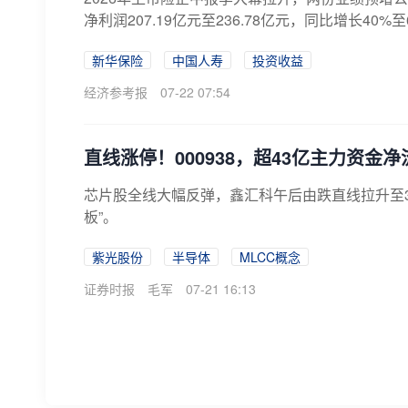
净利润207.19亿元至236.78亿元，同比增长40
新华保险
中国人寿
投资收益
经济参考报
07-22 07:54
直线涨停！000938，超43亿主力资金
芯片股全线大幅反弹，鑫汇科午后由跌直线拉升至3
板”。
紫光股份
半导体
MLCC概念
证券时报
毛军
07-21 16:13
直线拉升，多股涨停！芯片股爆发！
今日（7月21日），A股大幅反弹，科创综指飙升8.7