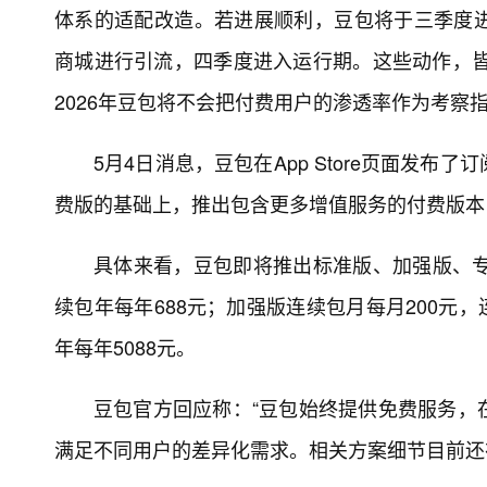
体系的适配改造。若进展顺利，豆包将于三季度
商城进行引流，四季度进入运行期。这些动作，皆
2026年豆包将不会把付费用户的渗透率作为考察
5月4日消息，豆包在App Store页面发
费版的基础上，推出包含更多增值服务的付费版本
具体来看，豆包即将推出标准版、加强版、专
续包年每年688元；加强版连续包月每月200元，
年每年5088元。
豆包官方回应称：“豆包始终提供免费服务，
满足不同用户的差异化需求。相关方案细节目前还