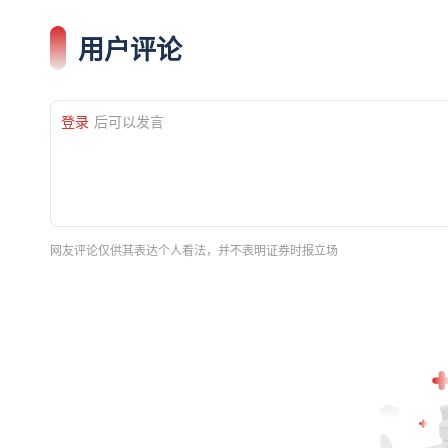
用户评论
登录
后可以发言
网友评论仅供其表达个人看法，并不表明证券时报立场