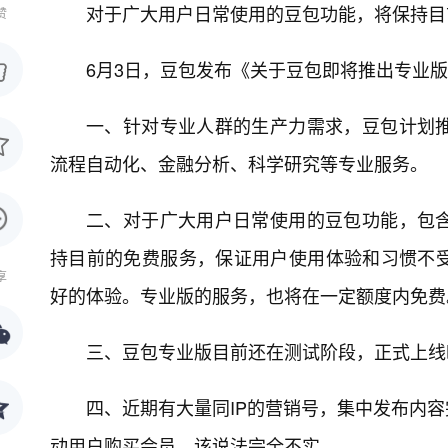
对于广大用户日常使用的豆包功能，将保持目
赞
6月3日，豆包发布《关于豆包即将推出专业
一、针对专业人群的生产力需求，豆包计划
流程自动化、金融分析、科学研究等专业服务。
二、对于广大用户日常使用的豆包功能，包
持目前的免费服务，保证用户使用体验和习惯不
享
好的体验。专业版的服务，也将在一定额度内免费
三、豆包专业版目前还在测试阶段，正式上线
四、近期有大量同IP的营销号，集中发布内
动用户购买会员。该说法完全不实。