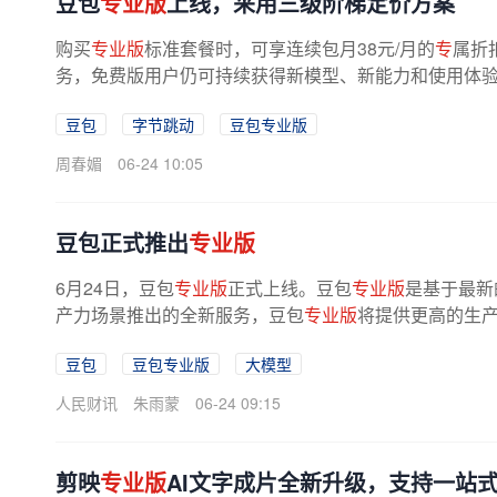
豆包
专业版
上线，采用三级阶梯定价方案
购买
专业版
标准套餐时，可享连续包月38元/月的
专
属折
务，免费版用户仍可持续获得新模型、新能力和使用体验升
豆包
字节跳动
豆包专业版
周春媚
06-24 10:05
豆包正式推出
专业版
6月24日，豆包
专业版
正式上线。豆包
专业版
是基于最新
产力场景推出的全新服务，豆包
专业版
将提供更高的生产力
豆包
豆包专业版
大模型
人民财讯
朱雨蒙
06-24 09:15
剪映
专业版
AI文字成片全新升级，支持一站