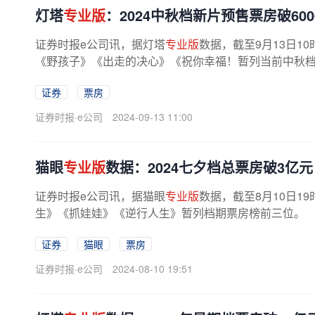
灯塔
专业版
：2024中秋档新片预售票房破60
证券时报e公司讯，据灯塔
专业版
数据，截至9月13日10
《野孩子》《出走的决心》《祝你幸福！暂列当前中秋
证券
票房
证券时报·e公司
2024-09-13 11:00
猫眼
专业版
数据：2024七夕档总票房破3亿元
证券时报e公司讯，据猫眼
专业版
数据，截至8月10日19
生》《抓娃娃》《逆行人生》暂列档期票房榜前三位。
证券
猫眼
票房
证券时报·e公司
2024-08-10 19:51