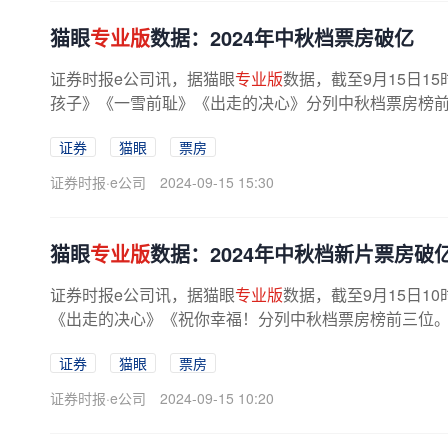
猫眼
专业版
数据：2024年中秋档票房破亿
证券时报e公司讯，据猫眼
专业版
数据，截至9月15日15
孩子》《一雪前耻》《出走的决心》分列中秋档票房榜
证券
猫眼
票房
证券时报·e公司
2024-09-15 15:30
猫眼
专业版
数据：2024年中秋档新片票房破
证券时报e公司讯，据猫眼
专业版
数据，截至9月15日1
《出走的决心》《祝你幸福！分列中秋档票房榜前三位
证券
猫眼
票房
证券时报·e公司
2024-09-15 10:20