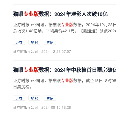
猫眼
专业版
数据：2024年观影人次破10亿
证券时报e公司讯，据猫眼
专业版
数据，2024年12月28
总场次1.43亿场，平均票价42.1元，《抓娃娃》领跑20
证券
猫眼
票房
证券时报·e公司
2024-12-29 07:57
猫眼
专业版
数据：2024年中秋档首日票房破
证券时报e公司讯，据猫眼
专业版
数据，截至15日18时
日票房榜。
证券
猫眼
票房
证券时报·e公司
2024-09-15 18:28