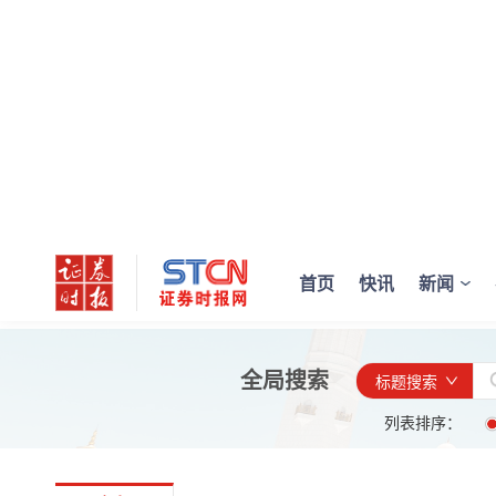
首页
快讯
新闻
全局搜索
标题搜索
列表排序：