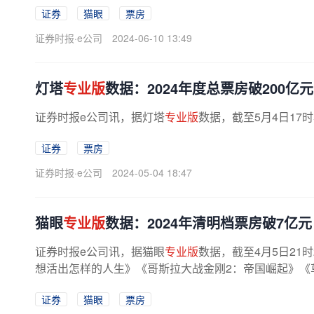
证券
猫眼
票房
证券时报·e公司
2024-06-10 13:49
灯塔
专业版
数据：2024年度总票房破200亿元
证券时报e公司讯，据灯塔
专业版
数据，截至5月4日17时
证券
票房
证券时报·e公司
2024-05-04 18:47
猫眼
专业版
数据：2024年清明档票房破7亿元
证券时报e公司讯，据猫眼
专业版
数据，截至4月5日21时
想活出怎样的人生》《哥斯拉大战金刚2：帝国崛起》《
证券
猫眼
票房