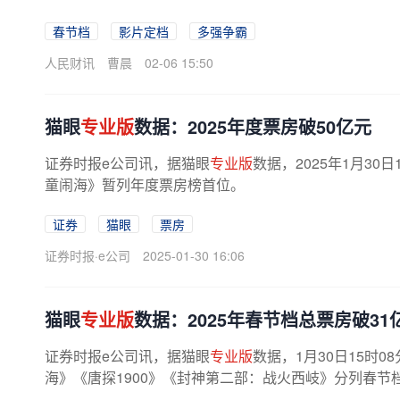
春节档
影片定档
多强争霸
人民财讯
曹晨
02-06 15:50
猫眼
专业版
数据：2025年度票房破50亿元
证券时报e公司讯，据猫眼
专业版
数据，2025年1月30
童闹海》暂列年度票房榜首位。
证券
猫眼
票房
证券时报·e公司
2025-01-30 16:06
猫眼
专业版
数据：2025年春节档总票房破31
证券时报e公司讯，据猫眼
专业版
数据，1月30日15时
海》《唐探1900》《封神第二部：战火西岐》分列春节