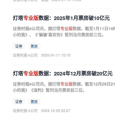
灯塔
专业版
数据：2025年1月票房破10亿元
证券时报e公司讯，据灯塔
专业版
数据，截至1月11日1
小的我》、《“骗骗”喜欢你》暂列当月票房前三位。
证券
票房
证券时报·e公司
2025-01-11 15:15
灯塔
专业版
数据：2024年12月票房破20亿元
证券时报e公司讯，据灯塔
专业版
数据，截至12月29日
小的我》《误判》暂列当月票房前三位。
证券
票房
证券时报·e公司
2024-12-29 22:27