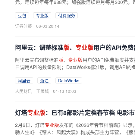
元，连续包年每年688元；加强版连续包月每月200元，
每月500元，连续包年每年5088元。...
豆包
专业版
付费服务
证券时报
06-03 20:14
阿里云：调整标准
版
、
专业版
用户的API免
阿里云宣布调整标准
版
、
专业版
用户的API免费额度并支
日调用API的数量限制；DataWorks标准版，调用API的
阿里云
浙江
DataWorks
人民财讯
王焕城
04-13 10:03
灯塔
专业版
：已有8部影片定档春节档 电影市
2月6日，灯塔
专业版
发布的《2026年春节档前瞻》显示
驰人生3》《镖人：风起大漠》构成头部主力阵营，《熊出