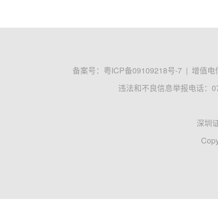
备案号：
粤ICP备09109218号-7
|
增值电信
违法和不良信息举报电话：0755
深圳
Copy