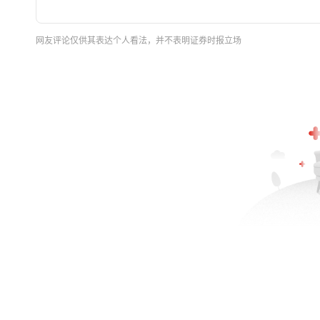
网友评论仅供其表达个人看法，并不表明证券时报立场