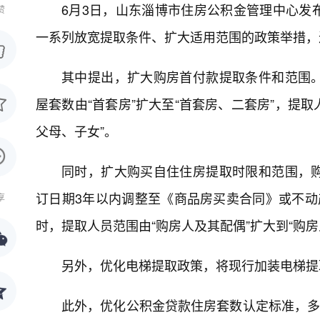
6月3日，山东
淄博市住房公积金管理中心
发
赞
一系列放宽提取条件、扩大适用范围的政策举措，
其中提出，扩大购房首付款提取条件和范围
屋套数由“首套房”扩大至“首套房、二套房”，提
父母、子女”。
同时，扩大购买自住住房提取时限和范围，
订日期3年以内调整至《商品房买卖合同》或不动
享
时，提取人员范围由“购房人及其配偶”扩大到“购
另外，优化电梯提取政策，将现行加装电梯提取
此外，优化公积金贷款住房套数认定标准，多