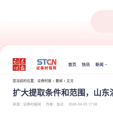
首页
快讯
新闻
您当前的位置：
证券时报
>
要闻
>
正文
扩大提取条件和范围，山东
来源：证券时报网
作者：张达
2026-06-03 17:06