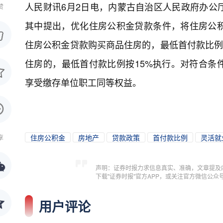
人民财讯6月2日电，
内蒙古自治区人民政府办公
赞
其中提出，优化住房公积金贷款条件，将住房公
住房公积金贷款购买商品住房的，最低首付款比例按
住房的，最低首付款比例按15%执行。对符合条
享受缴存单位职工同等权益。
住房公积金
房地产
贷款政策
首付款比例
灵活就
享
声明：证券时报力求信息真实、准确，文章提及
下载"证券时报"官方APP，或关注官方微信公
用户评论