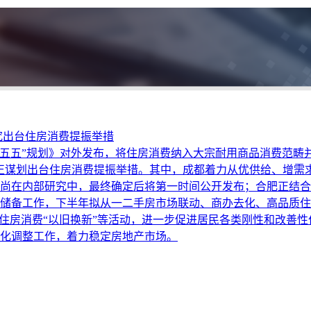
究出台住房消费提振举措
“十五五”规划》对外发布，将住房消费纳入大宗耐用商品消费范畴
正谋划出台住房消费提振举措。其中，成都着力从优供给、增需
尚在内部研究中，最终确定后将第一时间公开发布；合肥正结合
储备工作，下半年拟从一二手房市场联动、商办去化、高品质住
展住房消费“以旧换新”等活动，进一步促进居民各类刚性和改善
化调整工作，着力稳定房地产市场。