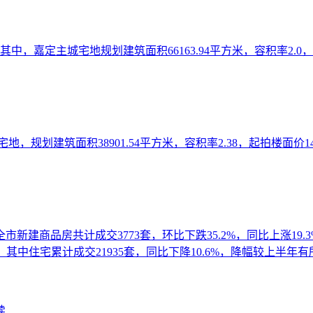
，嘉定主城宅地规划建筑面积66163.94平方米，容积率2.0，起
宅地，规划建筑面积38901.54平方米，容积率2.38，起拍楼面价
建商品房共计成交3773套，环比下跌35.2%，同比上涨19.3%
%；其中住宅累计成交21935套，同比下降10.6%，降幅较上半年
续