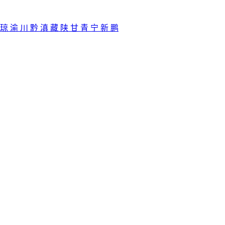
琼
渝
川
黔
滇
藏
陕
甘
青
宁
新
鹏