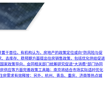
并置于首位。有机构认为，房地产的政策定位或向“防风险与促
求、去库存、稳预期方面提出住房销售政策，包括优化供给促进
国家政策导向，会同相关部门统筹研究促进“大消费”部门协同
房供应等方面完善政策工具箱；南京将结合市场实际适时优化
性住房需求有效释放；另外，杭州、青岛、重庆、济南等热点城