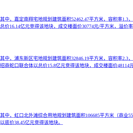
，嘉定南翔宅地规划建筑面积52462.47平方米，容积率1.3，起
6.14亿元竞得该地块，成交楼面价30774元/平方米，溢价率13
，浦东新区宅地规划建筑面积32846.19平方米，容积率2.3，起
蛇口联合体以总价15.8亿元竞得该地块，成交楼面价48114元/
中，虹口北外滩综合用地规划建筑面积106685平方米（商业55%
业以底价38.45亿元竞得该地块。