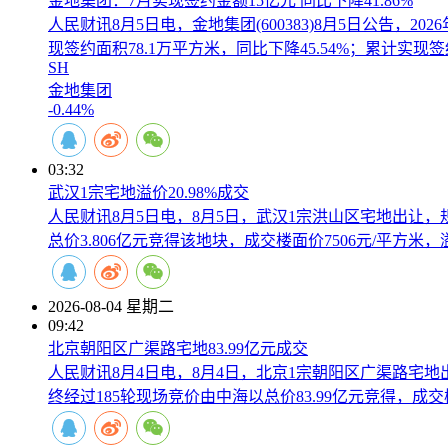
金地集团：7月实现签约金额15亿元 同比下降41.86%
人民财讯8月5日电，金地集团(600383)8月5日公告，20
现签约面积78.1万平方米，同比下降45.54%；累计实现签约
SH
金地集团
-0.44%
03:32
武汉1宗宅地溢价20.98%成交
人民财讯8月5日电，8月5日，武汉1宗洪山区宅地出让，规划
总价3.806亿元竞得该地块，成交楼面价7506元/平方米，溢
2026-08-04 星期二
09:42
北京朝阳区广渠路宅地83.99亿元成交
人民财讯8月4日电，8月4日，北京1宗朝阳区广渠路宅地出让
终经过185轮现场竞价由中海以总价83.99亿元竞得，成交楼面