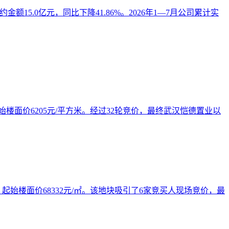
约金额15.0亿元，同比下降41.86%。2026年1—7月公司累计实
，起始楼面价6205元/平方米。经过32轮竞价，最终武汉恺德置业以
元，起始楼面价68332元/㎡。该地块吸引了6家竞买人现场竞价，最