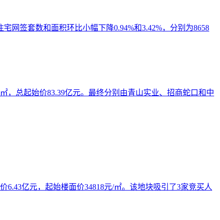
套数和面积环比小幅下降0.94%和3.42%，分别为8658
.71㎡，总起始价83.39亿元。最终分别由青山实业、招商蛇口和中
6.43亿元，起始楼面价34818元/㎡。该地块吸引了3家竞买人