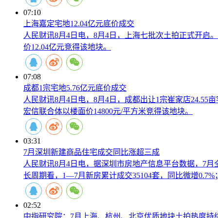
07:10
上海嘉定宅地12.04亿元底价成交
人民财讯8月4日电，8月4日，上海七批次土拍正式开启。其中
价12.04亿元竞得该地块。
07:08
成都1宗宅地5.76亿元底价成交
人民财讯8月4日电，8月4日，成都出让1宗崔家店24.55亩
宏信联合体以楼面价14800元/平方米竞得该地块。
03:31
7月深圳新建商品住宅成交同比涨超三成
人民财讯8月4日电，据深圳市房地产信息平台数据，7月全市新
长周期看，1—7月新房累计成交35104套，同比微增0.7
02:52
中指研究院：7月上海、杭州、北京优质地块土拍热度持