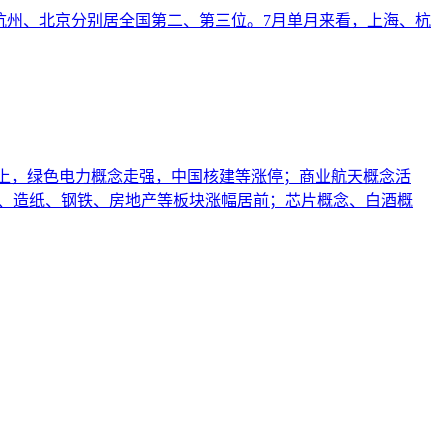
，杭州、北京分别居全国第二、第三位。7月单月来看，上海、杭
。盘面上，绿色电力概念走强，中国核建等涨停；商业航天概念活
念、造纸、钢铁、房地产等板块涨幅居前；芯片概念、白酒概