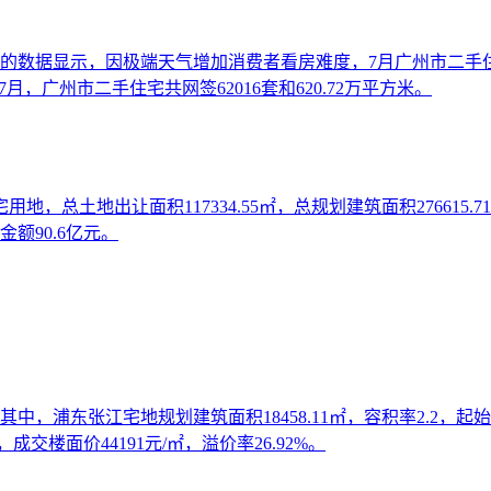
的数据显示，因极端天气增加消费者看房难度，7月广州市二手住宅网签
—7月，广州市二手住宅共网签62016套和620.72万平方米。
地，总土地出让面积117334.55㎡，总规划建筑面积276615
额90.6亿元。
，浦东张江宅地规划建筑面积18458.11㎡，容积率2.2，起始价
交楼面价44191元/㎡，溢价率26.92%。