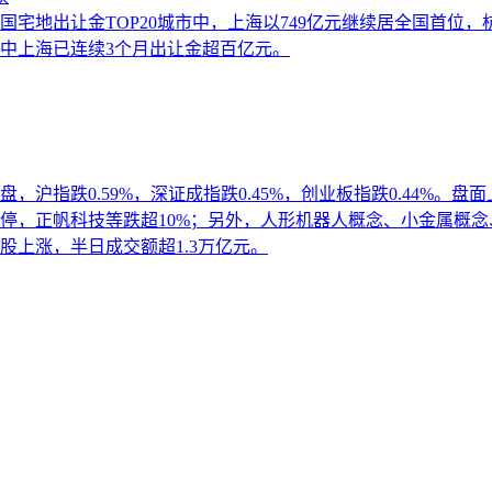
全国宅地出让金TOP20城市中，上海以749亿元继续居全国首位
中上海已连续3个月出让金超百亿元。
，沪指跌0.59%，深证成指跌0.45%，创业板指跌0.44%
停，正帆科技等跌超10%；另外，人形机器人概念、小金属概
股上涨，半日成交额超1.3万亿元。