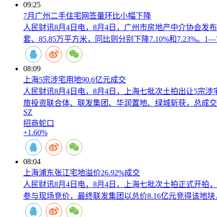
09:25
7月广州二手住宅网签量环比小幅下降
人民财讯8月4日电，8月4日，广州市房地产中介协会发布
套、85.85万平方米，同比则分别下降7.10%和7.23%。1
08:09
上海5宗涉宅用地90.6亿元成交
人民财讯8月4日电，8月4日，上海七批次土拍出让5宗涉宅用
旅投资联合体、联发集团、华润置地、绿城斩获，总成交金
SZ
招商蛇口
+1.60%
08:04
上海浦东张江宅地溢价26.92%成交
人民财讯8月4日电，8月4日，上海七批次土拍正式开拍，其中
参与现场竞价，最终联发集团以总价8.16亿元竞得该地块，成