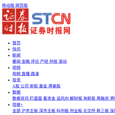
移动版
网页版
首页
快讯
新闻
要闻
金融
评论
产经
创投
滚动
视频
视频
直播
路演
投资
A股
公司
新股
基金
港美股
数据
数据资讯
盯盘面
看资金
追风向
解财报
淘新股
再融资
港
信披+
全部
沪市主板
深市主板
科创板
创业板
北交所
新三板
深