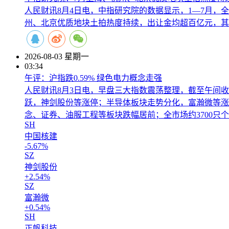
人民财讯8月4日电，中指研究院的数据显示，1—7月，
州、北京优质地块土拍热度持续，出让金均超百亿元，其
2026-08-03 星期一
03:34
午评：沪指跌0.59% 绿色电力概念走强
人民财讯8月3日电，早盘三大指数震荡整理，截至午间收盘
跃，神剑股份等涨停；半导体板块走势分化，富瀚微等涨
念、证券、油服工程等板块跌幅居前；全市场约3700只个
SH
中国核建
-5.67%
SZ
神剑股份
+2.54%
SZ
富瀚微
+0.54%
SH
正帆科技