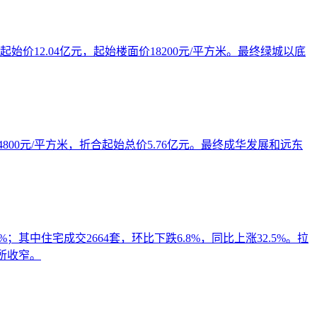
始价12.04亿元，起始楼面价18200元/平方米。最终绿城以底
14800元/平方米，折合起始总价5.76亿元。最终成华发展和远东
；其中住宅成交2664套，环比下跌6.8%，同比上涨32.5%。拉
有所收窄。