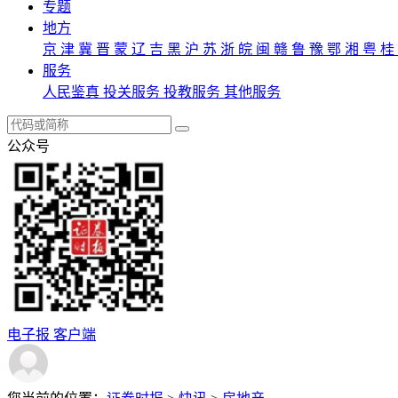
专题
地方
京
津
冀
晋
蒙
辽
吉
黑
沪
苏
浙
皖
闽
赣
鲁
豫
鄂
湘
粤
桂
服务
人民鉴真
投关服务
投教服务
其他服务
公众号
电子报
客户端