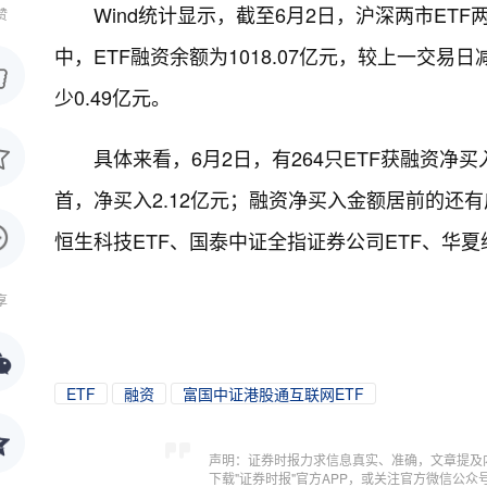
Wind统计显示，截至6月2日，沪深两市ETF两
赞
中，ETF融资余额为1018.07亿元，较上一交易日
少0.49亿元。
具体来看，6月2日，有264只ETF获融资净
首，净买入2.12亿元；融资净买入金额居前的还有
恒生科技ETF、国泰中证全指证券公司ETF、华夏纳
享
ETF
融资
富国中证港股通互联网ETF
声明：证券时报力求信息真实、准确，文章提及
下载"证券时报"官方APP，或关注官方微信公