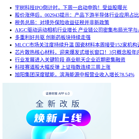
宇树科技IPO倒计时，下周一启动申购！受益股曝光
股价涨停后，002943提示：产品下游半导体行业应用占比
税务总局：对境外保险收益征税并非新政策
AIGC驱动运动相机行业增长 产业链公司密集布局光学与
多重利好共驱 创新药板块持续走强
MLCC市场关注度持续升温 国瓷材料本周接受152家机构
芯片散热核心材料，迎来爆发式增长窗口！3只概念股年
行业发展进入关键阶段 商业航天企业近期密集融资
科技赛道股大幅反弹 上证指数连续三周上涨
旭阳集团深度赋能，滨海能源中报营业收入增长78.54%