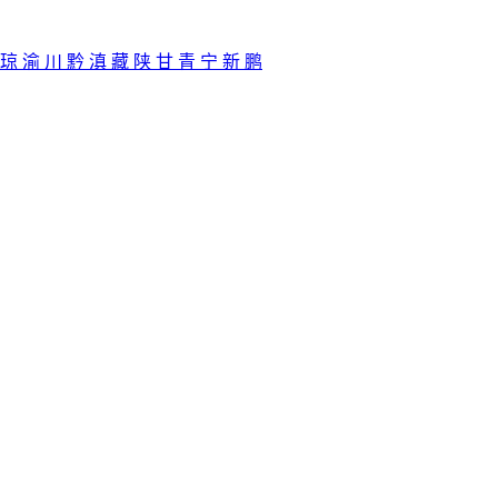
琼
渝
川
黔
滇
藏
陕
甘
青
宁
新
鹏