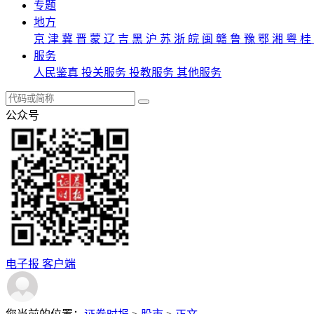
专题
地方
京
津
冀
晋
蒙
辽
吉
黑
沪
苏
浙
皖
闽
赣
鲁
豫
鄂
湘
粤
桂
服务
人民鉴真
投关服务
投教服务
其他服务
公众号
电子报
客户端