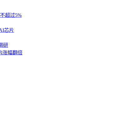
不超过5%
AI芯片
调研
内涨幅翻倍