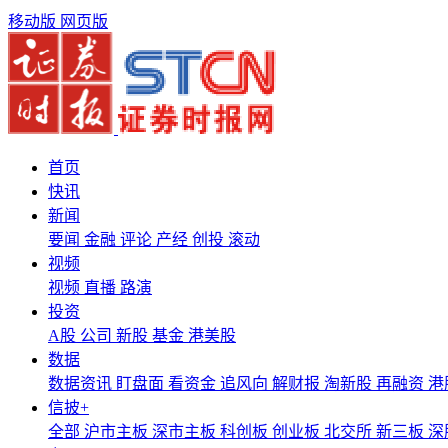
移动版
网页版
首页
快讯
新闻
要闻
金融
评论
产经
创投
滚动
视频
视频
直播
路演
投资
A股
公司
新股
基金
港美股
数据
数据资讯
盯盘面
看资金
追风向
解财报
淘新股
再融资
港
信披+
全部
沪市主板
深市主板
科创板
创业板
北交所
新三板
深