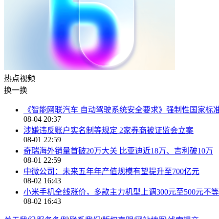
热点
视频
换一换
《智能网联汽车 自动驾驶系统安全要求》强制性国家标
08-04 20:37
涉嫌违反账户实名制等规定 2家券商被证监会立案
08-01 22:59
奇瑞海外销量首破20万大关 比亚迪近18万、吉利破10万
08-01 22:59
中微公司：未来五年年产值规模有望提升至700亿元
08-02 16:43
小米手机全线涨价，多款主力机型上调300元至500元不等
08-02 16:43