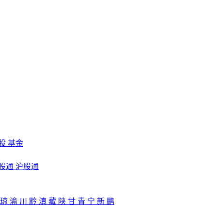
股
基金
股通
沪股通
琼
渝
川
黔
滇
藏
陕
甘
青
宁
新
鹏