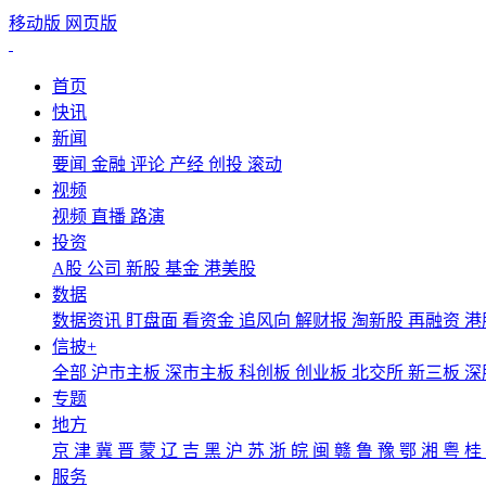
移动版
网页版
首页
快讯
新闻
要闻
金融
评论
产经
创投
滚动
视频
视频
直播
路演
投资
A股
公司
新股
基金
港美股
数据
数据资讯
盯盘面
看资金
追风向
解财报
淘新股
再融资
港
信披+
全部
沪市主板
深市主板
科创板
创业板
北交所
新三板
深
专题
地方
京
津
冀
晋
蒙
辽
吉
黑
沪
苏
浙
皖
闽
赣
鲁
豫
鄂
湘
粤
桂
服务