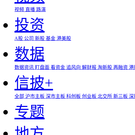
视频
直播
路演
投资
A股
公司
新股
基金
港美股
数据
数据资讯
盯盘面
看资金
追风向
解财报
淘新股
再融资
港
信披+
全部
沪市主板
深市主板
科创板
创业板
北交所
新三板
深
专题
地方