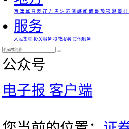
京
津
冀
晋
蒙
辽
吉
黑
沪
苏
浙
皖
闽
赣
鲁
豫
鄂
湘
粤
桂
服务
人民鉴真
投关服务
投教服务
其他服务
公众号
电子报
客户端
您当前的位置：
证