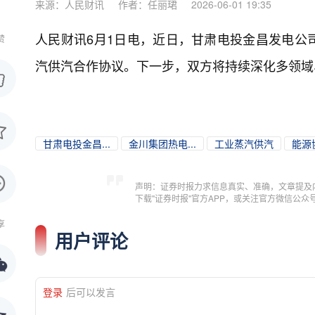
来源：人民财讯
作者：任丽珺
2026-06-01 19:35
人民财讯6月1日电，
近日，甘肃电投金昌发电公
赞
汽供汽合作协议。下一步，双方将持续深化多领域
甘肃电投金昌...
金川集团热电...
工业蒸汽供汽
能源
声明：证券时报力求信息真实、准确，文章提及
下载"证券时报"官方APP，或关注官方微信公
享
用户评论
登录
后可以发言