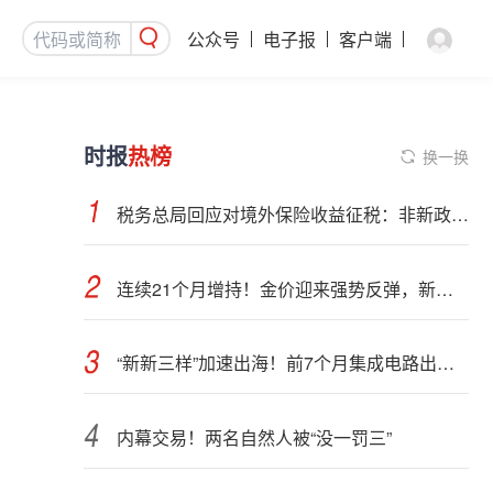
公众号
电子报
客户端
时报
热榜
换一换
税务总局回应对境外保险收益征税：非新政策，无需过度解读
连续21个月增持！金价迎来强势反弹，新一轮上行窗口开启？
“新新三样”加速出海！前7个月集成电路出口额接近翻倍
内幕交易！两名自然人被“没一罚三”