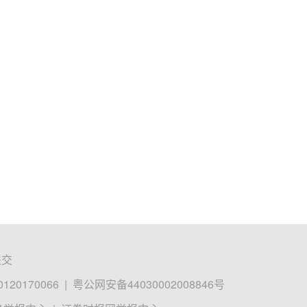
提交
0170066
|
粤公网安备44030002008846号