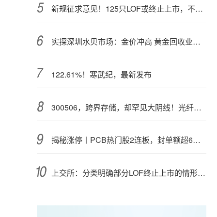
新规征求意见！125只LOF或终止上市，不影响基金正常投资运作
实探深圳水贝市场：金价冲高 黄金回收业务率先回暖
122.61%！寒武纪，最新发布
300506，跨界存储，却罕见大阴线！光纤需求激增，稀土细分原料，火了
揭秘涨停丨PCB热门股2连板，封单额超6亿元
上交所：分类明确部分LOF终止上市的情形和程序