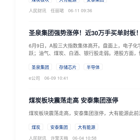
人民财讯
任丽珺
06-11 09:36
圣泉集团强势涨停！近30万手买单封板
6月9日，A股三大指数集体高开。盘面上，电子
跃；油气、煤炭、白酒、银行股走弱。港股方面，
板...
圣泉集团
存储芯片
半导体
e公司
06-09 10:41
煤炭板块震荡走高 安泰集团涨停
煤炭板块震荡走高，安泰集团涨停，大有能源此前
煤炭
安泰集团
大有能源
人民财讯
许擎天梅
06-04 10:58