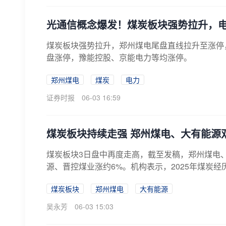
光通信概念爆发！煤炭板块强势拉升，
煤炭板块强势拉升，郑州煤电尾盘直线拉升至涨停
盘涨停，豫能控股、京能电力等均涨停。
郑州煤电
煤炭
电力
证券时报
06-03 16:59
煤炭板块持续走强 郑州煤电、大有能源
煤炭板块3日盘中再度走高，截至发稿，郑州煤电
源、晋控煤业涨约6%。机构表示，2025年煤炭经历
煤炭板块
郑州煤电
大有能源
吴永芳
06-03 15:03