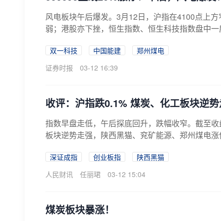
风电板块午后爆发。3月12日，沪指在4100点
弱；港股亦下挫，恒生指数、恒生科技指数盘中一度
双一科技
中国能建
郑州煤电
证券时报
03-12 16:39
收评：沪指跌0.1% 煤炭、化工板块逆
指数早盘走低，午后探底回升，跌幅收窄。截至收盘，
板块逆势走强，陕西黑猫、兖矿能源、郑州煤电涨停
深证成指
创业板指
陕西黑猫
人民财讯
任丽珺
03-12 15:04
煤炭板块暴涨！