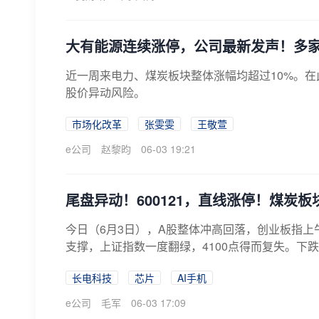
大有能源连续涨停，公司最新发声！多
近一周来电力、煤炭板块整体涨幅均超过10%。
股价异动风险。
市场化改革
张雯雯
王敬萱
e公司
赵黎昀
06-03 19:21
尾盘异动！600121，直线涨停！煤炭
今日（6月3日），A股整体冲高回落，创业板指上午
支撑，上证指数一度翻绿，4100点得而复失。下跌
长电科技
芯片
AI手机
e公司
毛军
06-03 17:09