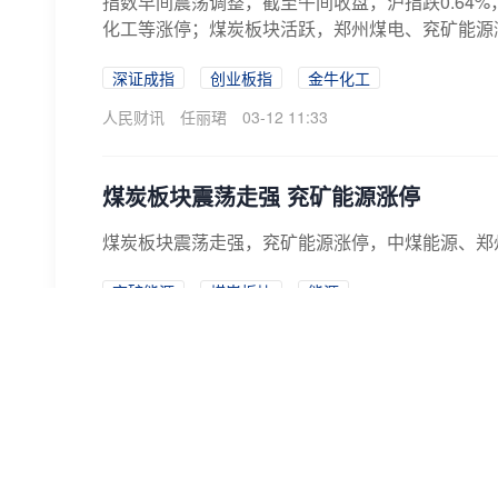
指数早间震荡调整，截至午间收盘，沪指跌0.64%
化工等涨停；煤炭板块活跃，郑州煤电、兖矿能源涨
深证成指
创业板指
金牛化工
人民财讯
任丽珺
03-12 11:33
煤炭板块震荡走强 兖矿能源涨停
煤炭板块震荡走强，兖矿能源涨停，中煤能源、郑
兖矿能源
煤炭板块
能源
人民财讯
郑灶金
03-12 10:43
郑州煤电：2025年预亏约9.16亿元
郑州煤电(600121)1月25日发布业绩公告，预计
净利润2.83亿元。报告期内，受市场供需关系影响