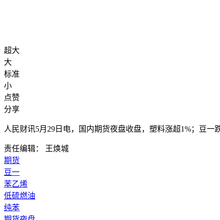
超大
大
标准
小
点赞
分享
人民财讯5月29日电，
国内期货夜盘收盘，塑料涨超1%；豆一
责任编辑： 王焕城
期货
豆一
苯乙烯
低硫燃油
纯苯
期货夜盘