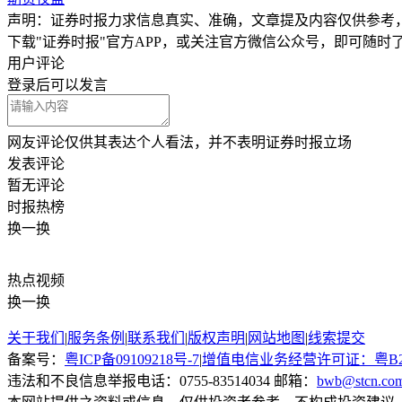
声明：证券时报力求信息真实、准确，文章提及内容仅供参考
下载"证券时报"官方APP，或关注官方微信公众号，即可随
用户评论
登录
后可以发言
网友评论仅供其表达个人看法，并不表明证券时报立场
发表评论
暂无评论
时报
热榜
换一换
热点
视频
换一换
关于我们
|
服务条例
|
联系我们
|
版权声明
|
网站地图
|
线索提交
备案号：
粤ICP备09109218号-7
|
增值电信业务经营许可证：粤B2-20
违法和不良信息举报电话：0755-83514034 邮箱：
bwb@stcn.co