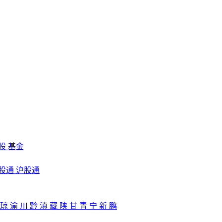
股
基金
股通
沪股通
琼
渝
川
黔
滇
藏
陕
甘
青
宁
新
鹏