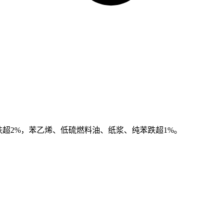
跌超2%，苯乙烯、低硫燃料油、纸浆、纯苯跌超1%。