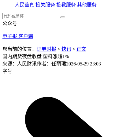
人民鉴真
投关服务
投教服务
其他服务
公众号
电子报
客户端
您当前的位置：
证券时报
>
快讯
>
正文
国内期货夜盘收盘 塑料涨超1%
来源：人民财讯
作者：任丽珺
2026-05-29 23:03
字号