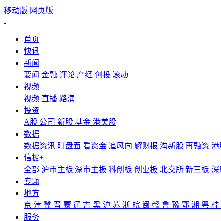
移动版
网页版
首页
快讯
新闻
要闻
金融
评论
产经
创投
滚动
视频
视频
直播
路演
投资
A股
公司
新股
基金
港美股
数据
数据资讯
盯盘面
看资金
追风向
解财报
淘新股
再融资
港
信披+
全部
沪市主板
深市主板
科创板
创业板
北交所
新三板
深
专题
地方
京
津
冀
晋
蒙
辽
吉
黑
沪
苏
浙
皖
闽
赣
鲁
豫
鄂
湘
粤
桂
服务