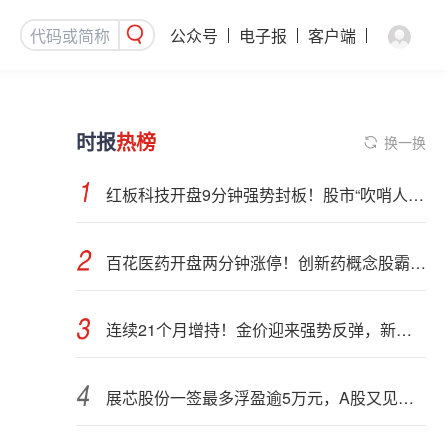
公众号
电子报
客户端
时报
热榜
换一换
红板科技开盘9分钟强势封板！股市“吹哨人”突然改口！市场风向变了？
百花医药开盘两分钟涨停！创新药概念股霸屏，业绩预喜股来了
连续21个月增持！金价迎来强势反弹，新一轮上行窗口开启？
展芯股份一签最多浮盈逾5万元，A股又见肉签