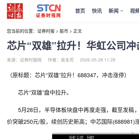
首页
快讯
新闻
视
您当前的位置：
证券时报
>
股市
>
正文
芯片“双雄”拉升！华虹公司
来源：证券时报网
作者：吴永芳
2026-05-28 11:28
（原标题：芯片“双雄”拉升！688347，冲击涨停）
芯片“双雄”盘中拉升。
5月28日，半导体板块盘中再度走强，截至发稿，华
价突破250元/股，续创历史新高；中芯国际(688981