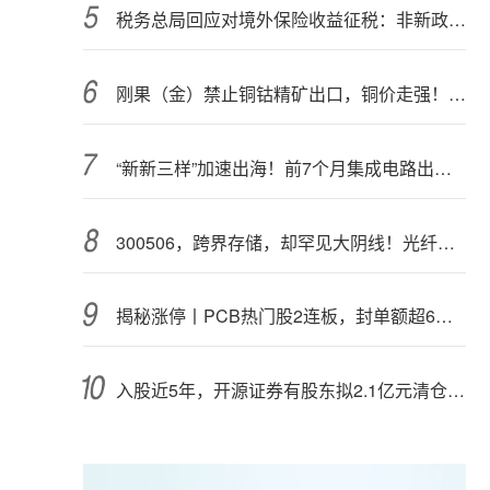
税务总局回应对境外保险收益征税：非新政策，无需过度解读
刚果（金）禁止铜钴精矿出口，铜价走强！多家公司最新回应
“新新三样”加速出海！前7个月集成电路出口额接近翻倍
300506，跨界存储，却罕见大阴线！光纤需求激增，稀土细分原料，火了
揭秘涨停丨PCB热门股2连板，封单额超6亿元
入股近5年，开源证券有股东拟2.1亿元清仓离场