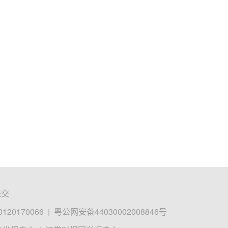
提交
0170066
|
粤公网安备44030002008846号